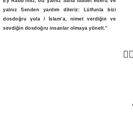
Ey Rabb'imiz, biz yalnız Sana ibadet ederiz ve
yalnız Senden yardım dileriz: Lütfunla bizi
dosdoğru yola / İslam'a, nimet verdiğin ve
sevdiğin dosdoğru insanlar olmaya yönelt."
مَۙ