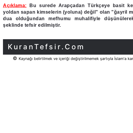
Açıklama:
Bu surede Arapçadan Türkçeye basit kel
yoldan sapan kimselerin (yoluna) değil" olan "ğayril m
dua olduğundan mefhumu muhalifiyle düşünülerek
şeklinde tefsir edilmiştir.
KuranTefsir.Com
©
Kaynağı belirtilmek ve içeriği değiştirilmemek şartıyla İslam'a ka