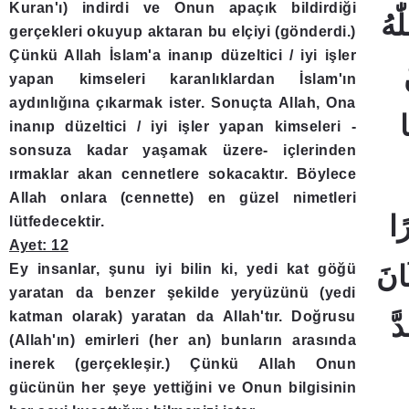
Kuran'ı) indirdi ve Onun apaçık bildirdiği
ّٰهُ
gerçekleri okuyup aktaran bu elçiyi (gönderdi.)
Çünkü Allah İslam'a inanıp düzeltici / iyi işler
نْ
yapan kimseleri karanlıklardan İslam'ın
aydınlığına çıkarmak ister. Sonuçta Allah, Ona
ا
inanıp düzeltici / iyi işler yapan kimseleri -
sonsuza kadar yaşamak üzere- içlerinden
ırmaklar akan cennetlere sokacaktır. Böylece
Allah onlara (cennette) en güzel nimetleri
ًا
lütfedecektir.
Ayet: 12
﴿8﴾ 
Ey insanlar, şunu iyi bilin ki, yedi kat göğü
yaratan da benzer şekilde yeryüzünü (yedi
katman olarak) yaratan da Allah'tır. Doğrusu
9﴾ اَعَدَّ
(Allah'ın) emirleri (her an) bunların arasında
inerek (gerçekleşir.) Çünkü Allah Onun
gücünün her şeye yettiğini ve Onun bilgisinin