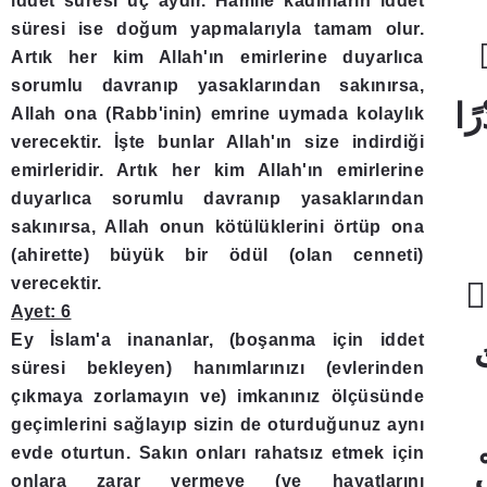
iddet süresi üç aydır. Hamile kadınların iddet
süresi ise doğum yapmalarıyla tamam olur.
Artık her kim Allah'ın emirlerine duyarlıca
sorumlu davranıp yasaklarından sakınırsa,
رًا
Allah ona (Rabb'inin) emrine uymada kolaylık
verecektir. İşte bunlar Allah'ın size indirdiği
emirleridir. Artık her kim Allah'ın emirlerine
duyarlıca sorumlu davranıp yasaklarından
sakınırsa, Allah onun kötülüklerini örtüp ona
(ahirette) büyük bir ödül (olan cenneti)
verecektir.
ٍۙ
Ayet: 6
Ey İslam'a inananlar, (boşanma için iddet
ُ
süresi bekleyen) hanımlarınızı (evlerinden
çıkmaya zorlamayın ve) imkanınız ölçüsünde
geçimlerini sağlayıp sizin de oturduğunuz aynı
evde oturtun. Sakın onları rahatsız etmek için
ْ
onlara zarar vermeye (ve hayatlarını