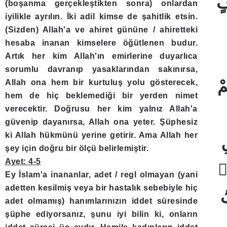
فٍ
(boşanma gerçekleştikten sonra) onlardan
iyilikle ayrılın. İki adil kimse de şahitlik etsin.
(Sizden) Allah'a ve ahiret gününe / ahiretteki
hesaba inanan kimselere öğütlenen budur.
Artık her kim Allah'ın emirlerine duyarlıca
sorumlu davranıp yasaklarından sakınırsa,
مْ
Allah ona hem bir kurtuluş yolu gösterecek,
hem de hiç beklemediği bir yerden nimet
verecektir. Doğrusu her kim yalnız Allah'a
güvenip dayanırsa, Allah ona yeter. Şüphesiz
ki Allah hükmünü yerine getirir. Ama Allah her
ِ
şey için doğru bir ölçü belirlemiştir.
Ayet: 4-5
لّٰهَ يَجْعَلْ لَهُ مَخْرَجًاۙ ﴿2
Ey İslam'a inananlar, adet / regl olmayan (yani
adetten kesilmiş veya bir hastalık sebebiyle hiç
ؕ
adet olmamış) hanımlarınızın iddet süresinde
şüphe ediyorsanız, şunu iyi bilin ki, onların