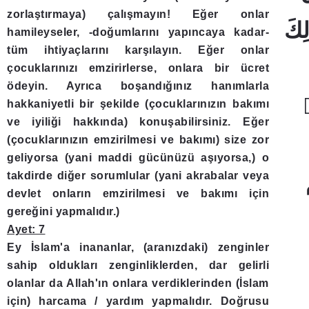
zorlaştırmaya) çalışmayın! Eğer onlar
سْرًا ﴿4﴾ ذٰلِكَ
hamileyseler, -doğumlarını yapıncaya kadar-
tüm ihtiyaçlarını karşılayın. Eğer onlar
çocuklarınızı emzirirlerse, onlara bir ücret
ödeyin. Ayrıca boşandığınız hanımlarla
ٖ
hakkaniyetli bir şekilde (çocuklarınızın bakımı
ve iyiliği hakkında) konuşabilirsiniz. Eğer
(çocuklarınızın emzirilmesi ve bakımı) size zor
geliyorsa (yani maddi gücünüzü aşıyorsa,) o
takdirde diğer sorumlular (yani akrabalar veya
devlet onların emzirilmesi ve bakımı için
gereğini yapmalıdır.)
Ayet: 7
Ey İslam'a inananlar, (aranızdaki) zenginler
sahip oldukları zenginliklerden, dar gelirli
olanlar da Allah'ın onlara verdiklerinden (İslam
için) harcama / yardım yapmalıdır. Doğrusu