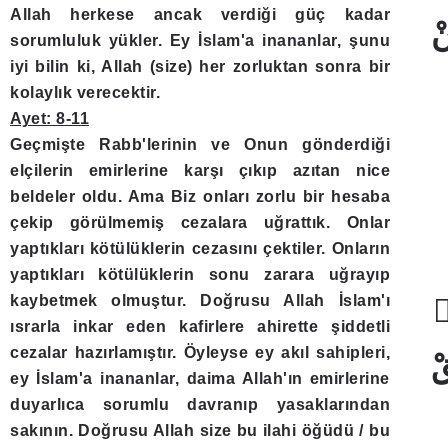
Allah herkese ancak verdiği güç kadar
ْ
sorumluluk yükler. Ey İslam'a inananlar, şunu
iyi bilin ki, Allah (size) her zorluktan sonra bir
kolaylık verecektir.
Ayet: 8-11
Geçmişte Rabb'lerinin ve Onun gönderdiği
elçilerin emirlerine karşı çıkıp azıtan nice
beldeler oldu. Ama Biz onları zorlu bir hesaba
çekip görülmemiş cezalara uğrattık. Onlar
yaptıkları kötülüklerin cezasını çektiler. Onların
yaptıkları kötülüklerin sonu zarara uğrayıp
kaybetmek olmuştur. Doğrusu Allah İslam'ı
ؕ
ısrarla inkar eden kafirlere ahirette şiddetli
cezalar hazırlamıştır. Öyleyse ey akıl sahipleri,
قْ
ey İslam'a inananlar, daima Allah'ın emirlerine
duyarlıca sorumlu davranıp yasaklarından
sakının. Doğrusu Allah size bu ilahi öğüdü / bu