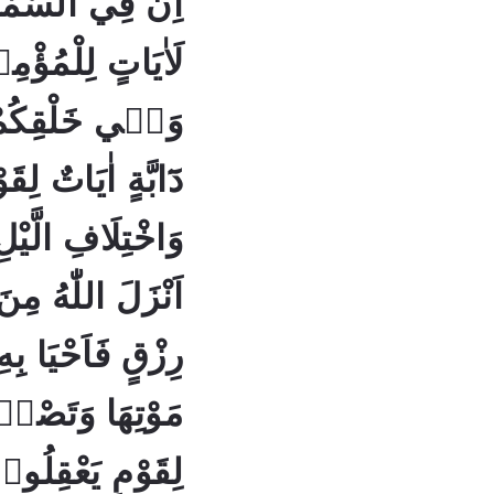
اِنَّ فِي السَّمٰو
وَفٖي خَلْقِكُمْ 
وَاخْتِلَافِ الَّيْلِ 
اَنْزَلَ اللّٰهُ مِن
رِزْقٍ فَاَحْيَا بِهِ
مَوْتِهَا وَتَصْرٖ