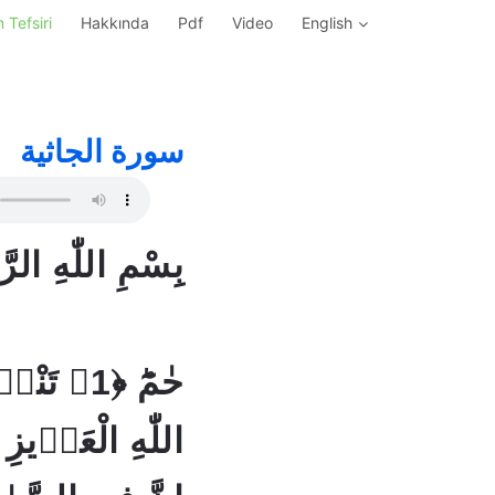
 Tefsiri
Hakkında
Pdf
Video
English
سورة الجاثية
بِسْمِ اللّٰهِ الر
حٰمٓؕ ﴿1﴾ ت