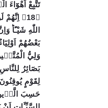
تَتَّبِعْ اَهْوَٓاءَ 
اِنَّهُمْ لَنْ
اللّٰهِ شَيْـًٔاؕ وَ
بَعْضُهُمْ اَوْلِيَٓا
بَصَٓائِرُ لِلنَّاس
حَسِبَ الَّذٖينَ
السَّيِّـَٔاتِ اَنْ 