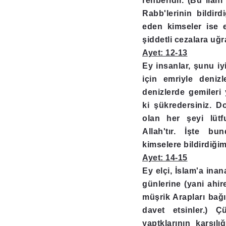
rehberidir. (Bu ilah
Rabb'lerinin bildird
eden kimseler ise 
şiddetli cezalara uğr
Ayet: 12-13
Ey insanlar, şunu iyi
için emriyle deniz
denizlerde gemileri 
ki şükredersiniz. 
olan her şeyi lüt
Allah'tır. İşte b
kimselere bildirdiğim
Ayet: 14-15
Ey elçi, İslam'a inan
günlerine (yani ahir
müşrik Arapları bağı
davet etsinler.) 
yaptklarının karşılı