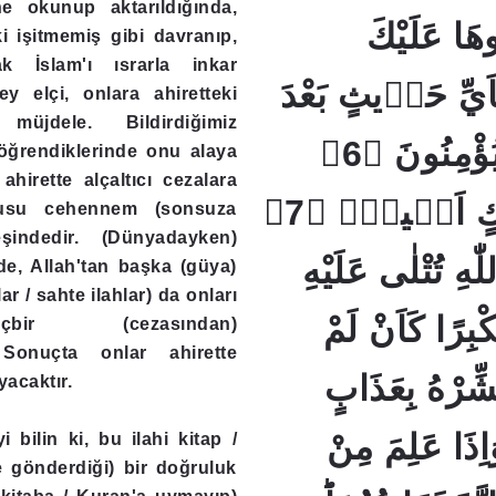
ne okunup aktarıldığında,
ُوهَا عَلَيْكَ
nki işitmemiş gibi davranıp,
ak İslam'ı ısrarla inkar
َيِّ حَدٖيثٍ بَعْدَ
ey elçi, onlara ahiretteki
 müjdele. Bildirdiğimiz
اللّٰهِ وَاٰيَاتِهٖ يُؤْمِنُونَ ﴿6﴾
 öğrendiklerinde onu alaya
 ahirette alçaltıcı cezalara
وَيْلٌ لِكُلِّ اَفَّاكٍ اَثٖيمٍۙ ﴿7﴾
rusu cehennem (sonsuza
şindedir. (Dünyadayken)
ّٰهِ تُتْلٰى عَلَيْهِ
de, Allah'tan başka (güya)
ar / sahte ilahlar) da onları
ْبِرًا كَاَنْ لَمْ
çbir (cezasından)
. Sonuçta onlar ahirette
ِّرْهُ بِعَذَابٍ
acaktır.
 ﴿8﴾ وَاِذَا عَلِمَ مِنْ
i bilin ki, bu ilahi kitap /
e gönderdiği) bir doğruluk