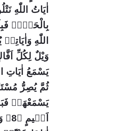
اٰيَاتُ اللّٰهِ نَتْل
بِالْحَقِّۚ فَبِا
يَسْمَعُ اٰيَاتِ الل
ثُمَّ يُصِرُّ مُسْتَك
يَسْمَعْهَاۚ فَبَش
اَلٖيمٍ