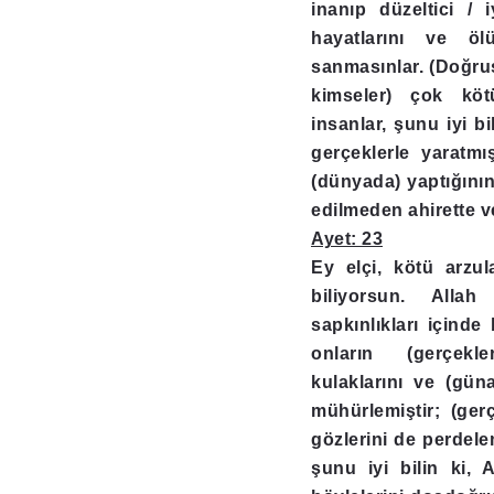
inanıp düzeltici / 
hayatlarını ve ölü
sanmasınlar. (Doğrusu
kimseler) çok köt
insanlar, şunu iyi bi
gerçeklerle yaratmı
(dünyada) yaptığının 
edilmeden ahirette v
Ayet: 23
Ey elçi, kötü arzula
biliyorsun. Allah 
sapkınlıkları içinde
onların (gerçekl
kulaklarını ve (güna
mühürlemiştir; (ger
gözlerini de perdele
şunu iyi bilin ki, 