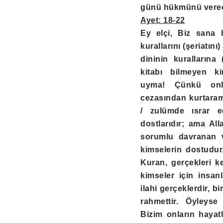
günü hükmünü verec
Ayet: 18-22
Ey elçi, Biz sana 
kurallarını (şeriatın
dininin kurallarına 
kitabı bilmeyen ki
uyma! Çünkü onla
cezasından kurtaram
/ zulümde ısrar ed
dostlarıdır; ama All
sorumlu davranan 
kimselerin dostudur
Kuran, gerçekleri k
kimseler için insan
ilahi gerçeklerdir, b
rahmettir. Öyleys
Bizim onların hayatl