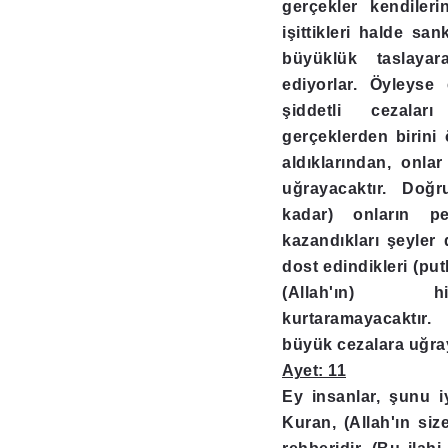
gerçekler kendileri
işittikleri halde sa
büyüklük taslayar
ediyorlar. Öyleyse 
şiddetli cezaları
gerçeklerden birini
aldıklarından, onlar
uğrayacaktır. Doğ
kadar) onların pe
kazandıkları şeyler 
dost edindikleri (putl
(Allah'ın) hi
kurtaramayacaktır
büyük cezalara uğray
Ayet: 11
Ey insanlar, şunu iy
Kuran, (Allah'ın siz