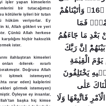
iyi işler yapan kimselerin
الْعَالَمٖينَۚ ﴿16﴾ وَاٰتَيْنَاهُمْ
mlerini bir tutacağımızı
 kötülerle iyileri bir tutan
ü hüküm veriyorlar. Ey
اَمْرِۚ فَمَا
lin ki, Allah gökleri ve yeri
ştır. Çünkü Allah herkese
ِنْ بَعْدِ مَا جَٓاءَهُمُ
karşılığını hiçbir haksızlık
ermek ister.
ْنَهُمْؕ اِنَّ رَبَّكَ
rını ilahlaştıran kimseleri
َوْمَ الْقِيٰمَةِ
onları -bilerek- ısrarlı
 bırakmıştır. Doğrusu Allah
يهِ يَخْتَلِفُونَ
eri işitmek istemeyen)
hta ısrar eden) kalplerini
﴿17﴾ اكَ عَلٰى
çekleri görmek istemeyen)
miştir. Öyleyse ey insanlar,
مْرِ فَاتَّبِعْهَا وَلَا
Allah'tan başka hiç kimse