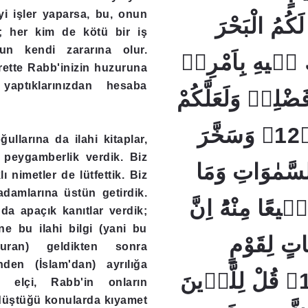
iyi işler yaparsa, bu, onun
كُمُ الْبَحْرَ
r; her kim de kötü bir iş
un kendi zararına olur.
كُ فٖيهِ بِاَمْرِهٖ
rette Rabb'inizin huzuruna
aptıklarınızdan hesaba
فَضْلِهٖ وَلَعَلَّكُمْ
تَشْكُرُونَۚ ﴿12﴾ وَسَخَّرَ
ğullarına da ilahi kitaplar,
peygamberlik verdik. Biz
سَّمٰوَاتِ وَمَا
lı nimetler de lütfettik. Biz
adamlarına üstün getirdik.
يعًا مِنْهُؕ اِنَّ
da apaçık kanıtlar verdik;
ne bu ilahi bilgi (yani bu
تٍ لِقَوْمٍ
uran) geldikten sonra
nden (İslam'dan) ayrılığa
يَتَفَكَّرُونَ ﴿13﴾ قُلْ لِلَّذٖينَ
 elçi, Rabb'in onların
 düştüğü konularda kıyamet