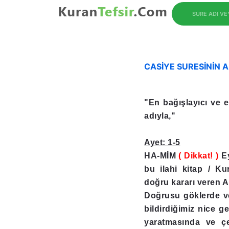
SURE ADI V
CASİYE SURESİNİN 
"En bağışlayıcı ve e
adıyla,"
Ayet: 1-5
HA-MİM
( Dikkat! )
Ey
bu ilahi kitap / K
doğru kararı veren Al
Doğrusu göklerde ve
bildirdiğimiz nice ge
yaratmasında ve çeş