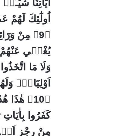
اٰيَاتِنَا شَيْـًٔاۨ ا
اُولٰٓئِكَ لَهُمْ 
مِنْ وَرَٓائِهِ
يُغْنٖي عَنْهُمْ م
وَلَا مَا اتَّخَذُوا
اَوْلِيَٓاءَۚ وَلَ
هٰذَا هُدًىۚ
كَفَرُوا بِاٰيَاتِ ر