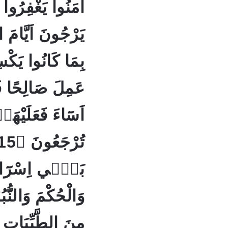
اٰمَنُوا يَغْفِرُوا 
يَرْجُونَ اَيَّامَ ا
عَمِلَ صَالِحًا ف
اَسَٓاءَ فَعَلَيْهَاؗ
بَنٖٓي اِسْرَٓاء
وَالْحُكْمَ وَالنُّبُو
مِنَ الطَّيِّبَاتِ 