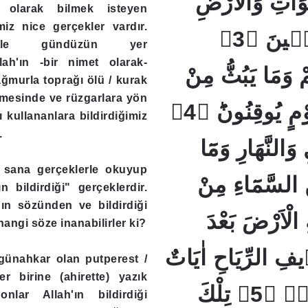
َاتِ وَالْاَرْضِ
 olarak bilmek isteyen
miz nice gerçekler vardır.
لَاٰيَاتٍ لِلْمُؤْمِنٖينَ ﴿3﴾
yle gündüzün yer
lah'ın -bir nimet olarak-
وَمَا يَبُثُّ مِنْ
ğmurla toprağı ölü / kurak
tmesinde ve rüzgarlara yön
دَٓابَّةٍ اٰيَاتٌ لِقَوْمٍ يُوقِنُونَؕ ﴿4﴾
 kullananlara bildirdiğimiz
.
وَالنَّهَارِ وَمَٓا
r sana gerçeklerle okuyup
َ السَّمَٓاءِ مِنْ
ın bildirdiği" gerçeklerdir.
'ın sözünden ve bildirdiği
 الْاَرْضَ بَعْدَ
angi söze inanabilirler ki?
يفِ الرِّيَاحِ اٰيَاتٌ
 günahkar olan putperest /
r birine (ahirette) yazık
لِقَوْمٍ يَعْقِلُونَۙ ﴿5﴾ تِلْكَ
nlar Allah'ın bildirdiği