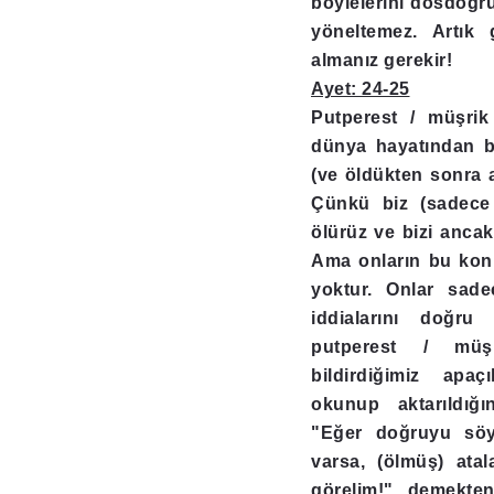
böylelerini dosdoğru
yöneltemez. Artık
almanız gerekir!
Ayet: 24-25
Putperest / müşrik
dünya hayatından b
(ve öldükten sonra ah
Çünkü biz (sadece
ölürüz ve bizi ancak
Ama onların bu konud
yoktur. Onlar sade
iddialarını doğru
putperest / müşr
bildirdiğimiz apaç
okunup aktarıldığı
"Eğer doğruyu söyl
varsa, (ölmüş) atala
görelim!" demekte