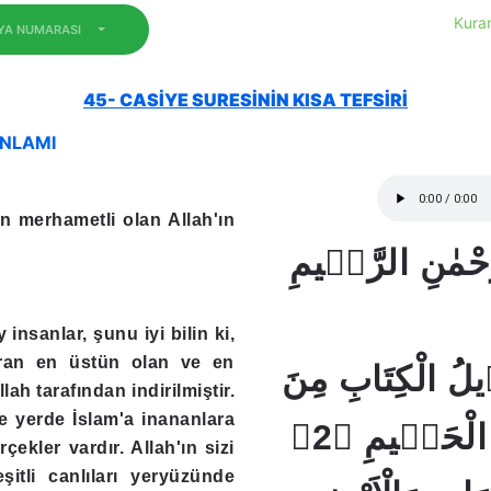
Kuran
EYA NUMARASI
45- CASİYE SURESİNİN KISA TEFSİRİ
ANLAMI
n merhametli olan Allah'ın
َّحْمٰنِ الرَّحٖيمِ
 insanlar, şunu iyi bilin ki,
uran en üstün olan ve en
َنْزٖيلُ الْكِتَابِ مِنَ
lah tarafından indirilmiştir.
 yerde İslam'a inananlara
اللّٰهِ الْعَزٖيزِ الْحَكٖيمِ ﴿2﴾
rçekler vardır. Allah'ın sizi
itli canlıları yeryüzünde