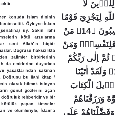
لِلَّذٖينَ لَا
ektir.
للّٰهِ لِيَجْزِيَ قَوْمًا
her konuda İslam dininin
ı) benimsettik. Öyleyse İslam
بِمَا كَانُوا يَكْسِبُونَ ﴿14﴾ مَنْ
(şeriatına) uy. Sakın ilahi
mselerin kötü arzularına
َلِنَفْسِهٖۚ وَمَنْ
r seni Allah'ın hiçbir
azlar. Doğrusu haksızlıkta
 ثُمَّ اِلٰى رَبِّكُمْ
en zalimler birbirlerinin
ah da emirlerine duyarlıca
تُرْجَعُونَ ﴿15﴾ وَلَقَدْ اٰتَيْنَا
ve yasaklarından sakınan
. Doğrusu bu ilahi kitap /
ٖيلَ الْكِتَابَ
esin olarak bilmek isteyen
ların gönül gözlerini açan
َّةَ وَرَزَقْنَاهُمْ
ir doğruluk rehberidir ve bir
e kötülük yapan kimseler
وَفَضَّلْنَاهُمْ عَلَى
arı ve ölümleriyle, İslam'a