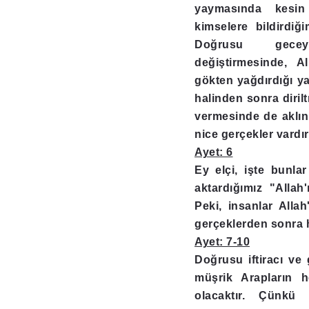
yaymasında kesin
kimselere bildirdiği
Doğrusu gece
değiştirmesinde, Al
gökten yağdırdığı ya
halinden sonra diril
vermesinde de aklını
nice gerçekler vardır
Ayet: 6
Ey elçi, işte bunla
aktardığımız "Allah'
Peki, insanlar Allah
gerçeklerden sonra h
Ayet: 7-10
Doğrusu iftiracı ve
müşrik Arapların he
olacaktır. Çünkü o