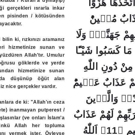
تَّخَذَهَا هُزُوًاؕ
i kitaba / Kuran'a uymayıp)
iği gerçekleri ısrarla inkar
en pisinden / kötüsünden
عَذَابٌ مُهٖينٌؕ
ayacaktır.
﴿9﴾ مْ جَهَنَّمُۚ وَلَا
 bilin ki, rızkınızı aramanız
leri hizmetinize sunan ve
َا كَسَبُوا شَيْـًٔا
yüzdüren Allah'tır. Umulur
Doğrusu göklerde ve yerde
 مِنْ دُونِ اللّٰهِ
fundan hizmetinize sunan
unda düşünüp öğüt alan
هُمْ عَذَابٌ عَظٖيمٌؕ
iz nice gerçekler vardır.
﴿10﴾  وَالَّذٖينَ
anlara de ki: "Allah'ın ceza
ete) inanmayan putperest /
َبِّهِمْ لَهُمْ عَذَابٌ
şlasınlar (ve onları İslam'a
Çünkü Allah her topluma
مِنْ رِجْزٍ اَلٖيمٍ ﴿11﴾ اَللّٰهُ
ğını vermek ister. Öyleyse