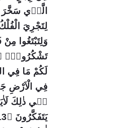
الَّذٖي سَخَّرَ لَ
لِتَجْرِيَ الْفُلْ
وَلِتَبْتَغُوا مِنْ 
لَكُمْ مَا فِي ال
فِي الْاَرْضِ جَمٖ
فٖي ذٰلِكَ لَاٰيَا