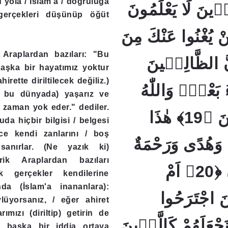
 yola / İslam'a / doğruluğa
الَّذٖينَ لَا يَعْلَمُونَ
 gerçekleri düşünüp öğüt
﴿18﴾  يُغْنُوا عَنْكَ مِنَ
 Araplardan bazıları: "Bu
اِنَّ الظَّالِمٖينَ
aşka bir hayatımız yoktur
irette diriltilecek değiliz.)
ءُ بَعْضٍۚ وَاللّٰهُ
 bu dünyada) yaşarız ve
 zaman yok eder." dediler.
وَلِيُّ الْمُتَّقٖينَ ﴿19﴾ هٰذَا
a hiçbir bilgisi / belgesi
ce kendi zanlarını / boş
ِ وَهُدًى وَرَحْمَةٌ
 sanırlar. (Ne yazık ki)
ik Araplardan bazıları
لِقَوْمٍ يُوقِنُونَ ﴿20﴾ اَمْ
ık gerçekler kendilerine
nda (İslam'a inananlara):
 اجْتَرَحُوا
üyorsanız, / eğer ahiret
rımızı (diriltip) getirin de
نَجْعَلَهُمْ كَالَّذٖينَ
n başka bir iddia ortaya