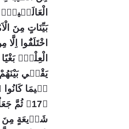
بَيِّنَاتٍ مِنَ الْ
اخْتَلَفُٓوا اِلَّا م
الْعِلْمُۙ بَغْيًا بَي
يَقْضٖي بَيْنَهُمْ ي
فٖيمَا كَانُوا فٖ
ثُمَّ جَعَلْنَ
شَرٖيعَةٍ مِنَ الْاَ