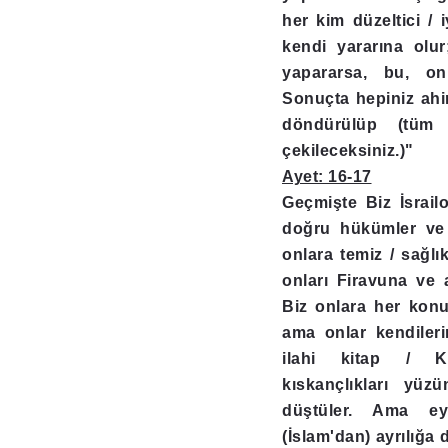
her kim düzeltici / 
kendi yararına olu
yapararsa, bu, on
Sonuçta hepiniz ahi
döndürülüp (tüm y
çekileceksiniz.)"
Ayet: 16-17
Geçmişte Biz İsrailo
doğru hükümler ve 
onlara temiz / sağlık
onları Firavuna ve 
Biz onlara her konu
ama onlar kendileri
ilahi kitap / K
kıskançlıkları yüzü
düştüler. Ama ey
(İslam'dan) ayrılığa