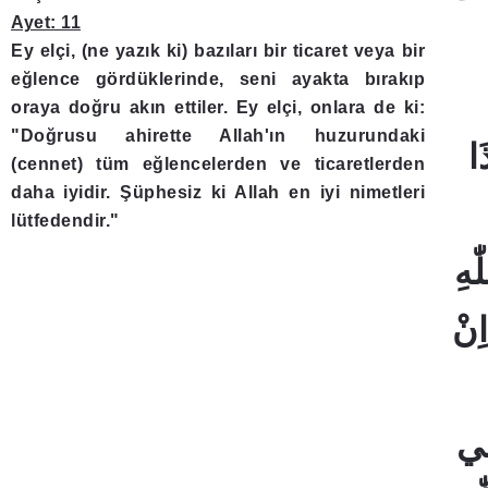
Ayet: 11
Ey elçi, (ne yazık ki) bazıları bir ticaret veya bir
eğlence gördüklerinde, seni ayakta bırakıp
oraya doğru akın ettiler. Ey elçi, onlara de ki:
"Doğrusu ahirette Allah'ın huzurundaki
﴿8
(cennet) tüm eğlencelerden ve ticaretlerden
daha iyidir. Şüphesiz ki Allah en iyi nimetleri
lütfedendir."
ٰهِ
اِنْ
ِي