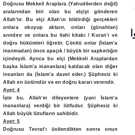
Doğrusu Mekkeli Araplara (Yahudilerden değil)
aralarından biri olan bu elçiyi gönderen
Allah'tır. Bu elçi Allah'ın bildirdiği gerçekleri
onlara okuyup aktarır, onları (günahtan)
ا
arındırır ve onlara bu ilahi kitabı / Kuran'ı ve
doğru hükümleri öğretir. Çünkü onlar (İslam'a
inanmadan) önce apaçık / büyük bir sapkınlığın
içindeydi. Ayrıca bu elçi (Mekkeli Araplardan
başka İslam'a inananlara) katılacak olan diğer
insanları da (İslam'a davet eder.) Şüphesiz ki
Allah en üstündür ve en doğru kararı verendir.
Ayet: 4
İşte bu, Allah'ın dileyenlere (yani İslam'a
inananlara) verdiği bir lütfudur. Şüphesiz ki
Allah büyük lütufların sahibidir.
Ayet: 5
Doğrusu Tevrat'ı üstlendikten sonra onun