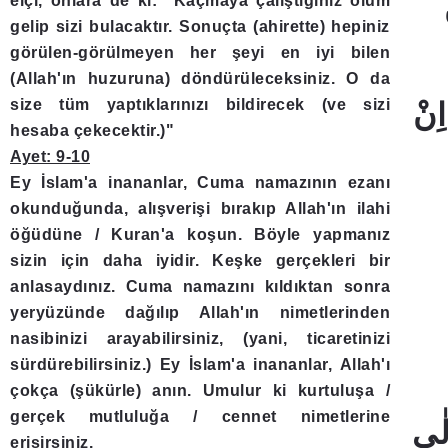
elçi, onlara de ki: "Kaçmaya çalıştığınız ölüm
gelip sizi bulacaktır. Sonuçta (ahirette) hepiniz
görülen-görülmeyen her şeyi en iyi bilen
(Allah'ın huzuruna) döndürüleceksiniz. O da
size tüm yaptıklarınızı bildirecek (ve sizi
ِنْ
hesaba çekecektir.)"
Ayet: 9-10
Ey İslam'a inananlar, Cuma namazının ezanı
okunduğunda, alışverişi bırakıp Allah'ın ilahi
öğüdüne / Kuran'a koşun. Böyle yapmanız
sizin için daha iyidir. Keşke gerçekleri bir
anlasaydınız. Cuma namazını kıldıktan sonra
yeryüzünde dağılıp Allah'ın nimetlerinden
nasibinizi arayabilirsiniz, (yani, ticaretinizi
sürdürebilirsiniz.) Ey İslam'a inananlar, Allah'ı
çokça (şükürle) anın. Umulur ki kurtuluşa /
gerçek mutluluğa / cennet nimetlerine
ِلٰى
erişirsiniz.