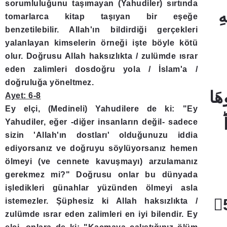
sorumluluğunu taşımayan (Yahudiler) sırtında
﴿
tomarlarca kitap taşıyan bir eşeğe
benzetilebilir. Allah'ın bildirdiği gerçekleri
yalanlayan kimselerin örneği işte böyle kötü
olur. Doğrusu Allah haksızlıkta / zulümde ısrar
eden zalimleri dosdoğru yola / İslam'a /
doğruluğa yöneltmez.
وهَا
Ayet: 6-8
Ey elçi, (Medineli) Yahudilere de ki: "Ey
Yahudiler, eğer -diğer insanların değil- sadece
sizin 'Allah'ın dostları' olduğunuzu iddia
ediyorsanız ve doğruyu söylüyorsanız hemen
ölmeyi (ve cennete kavuşmayı) arzulamanız
gerekmez mi?" Doğrusu onlar bu dünyada
işledikleri günahlar yüzünden ölmeyi asla
يَهْدِي الْقَوْمَ الظَّالِمٖينَ ﴿5﴾
istemezler. Şüphesiz ki Allah haksızlıkta /
zulümde ısrar eden zalimleri en iyi bilendir. Ey