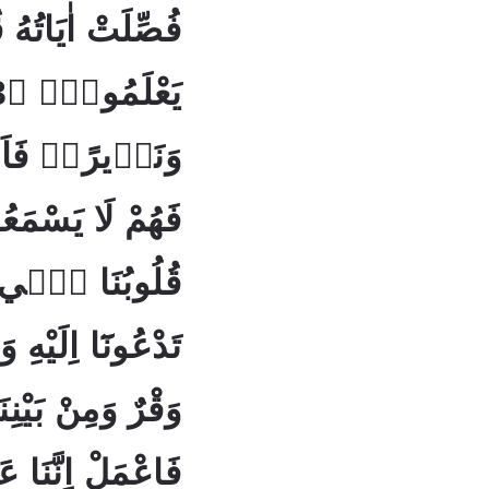
فُصِّلَتْ اٰيَاتُهُ قُ
وَنَذٖيرًاۚ فَاَع
قُلُوبُنَا فٖٓي اَك
تَدْعُونَٓا اِلَيْهِ
وَقْرٌ وَمِنْ بَيْنِ