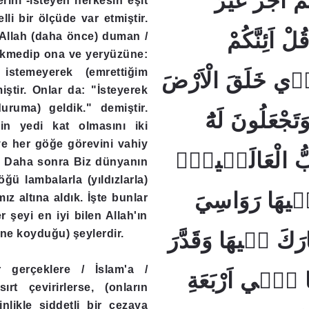
ْ اَجْرٌ غَيْرُ
erini -isteyen herkesin eşit
lli bir ölçüde var etmiştir.
ونٍ ﴿8﴾ قُلْ اَئِنَّكُمْ
, Allah (daha önce) duman /
ükmedip ona ve yeryüzüne:
istemeyerek (emrettiğim
َّذٖي خَلَقَ الْاَرْضَ
ştir. Onlar da: "İsteyerek
uruma) geldik." demiştir.
َجْعَلُونَ لَهُٓ
in yedi kat olmasını iki
ve her göğe görevini vahiy
 رَبُّ الْعَالَمٖينَۚ
tir. Daha sonra Biz dünyanın
ü lambalarla (yıldızlarla)
﴿9﴾ َا رَوَاسِيَ
z altına aldık. İşte bunlar
 şeyi en iyi bilen Allah'ın
zene koyduğu) şeylerdir.
ارَكَ فٖيهَا وَقَدَّرَ
r gerçeklere / İslam'a /
َا فٖٓي اَرْبَعَةِ
ırt çevirirlerse, (onların
nlikle şiddetli bir cezaya