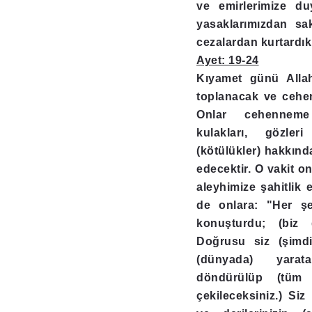
ve emirlerimize du
yasaklarımızdan sa
cezalardan kurtardık
Ayet: 19-24
Kıyamet günü Allah
toplanacak ve cehen
Onlar cehenneme 
kulakları, gözler
(kötülükler) hakkınd
edecektir. O vakit on
aleyhimize şahitlik e
de onlara: "Her şe
konuşturdu; (biz 
Doğrusu siz (şimdi 
(dünyada) yarat
döndürülüp (tüm y
çekileceksiniz.) Siz 