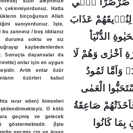
ًا صَرْصَرًا فٖٓي
hirette) sizin aleyhinize
en çekinmiyordunuz. Hatta
lüklerin birçoğunun Allah
 لِنُذٖيقَهُمْ عَذَابَ
iğini sanıyordunuz. İşte,
 bu zannınız / boş iddianız
ٰوةِ الدُّنْيَاؕ
ötü duruma soktu ve siz
 uğrayıp kaybedenlerden
رَةِ اَخْزٰى وَهُمْ لَا
ir. Sonuçta dayansalar da
irette) onlar için en uygun
يُنْصَرُونَ ﴿16﴾ وَاَمَّا ثَمُودُ
şidir. Artık onlar özür
nların özürleri kabul
سْتَحَبُّوا الْعَمٰى
ta ısrar eden) kimseleri
َخَذَتْهُمْ صَاعِقَةُ
işkilendirmekteyiz. O kötü
lara geçmiş ve gelecek
 بِمَا كَانُوا
lü göstermektedir. (İşte
 gelip geçmiş cin ve insan