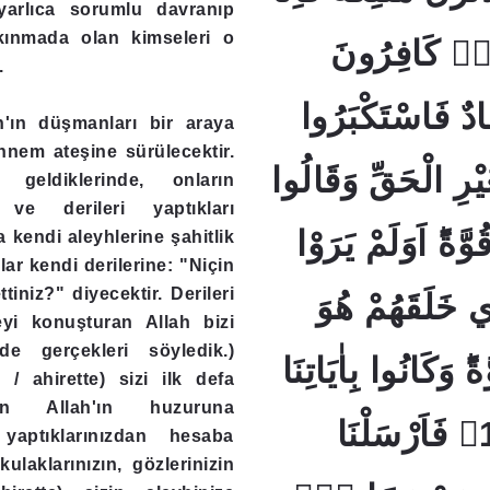
yarlıca sorumlu davranıp
kınmada olan kimseleri o
 بِهٖ كَافِرُونَ
.
﴿14﴾  فَاسْتَكْبَرُوا
'ın düşmanları bir araya
nem ateşine sürülecektir.
ْرِ الْحَقِّ وَقَالُوا
geldiklerinde, onların
i ve derileri yaptıkları
وَّةًؕ اَوَلَمْ يَرَوْا
a kendi aleyhlerine şahitlik
lar kendi derilerine: "Niçin
ttiniz?" diyecektir. Derileri
ٖي خَلَقَهُمْ هُوَ
yi konuşturan Allah bizi
de gerçekleri söyledik.)
ًؕ وَكَانُوا بِاٰيَاتِنَا
/ ahirette) sizi ilk defa
an Allah'ın huzuruna
يَجْحَدُونَ ﴿15﴾ فَاَرْسَلْنَا
aptıklarınızdan hesaba
kulaklarınızın, gözlerinizin