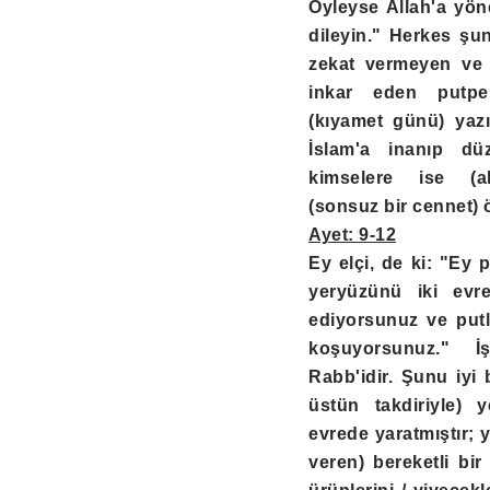
Öyleyse Allah'a yö
dileyin." Herkes şunu
zekat vermeyen ve a
inkar eden putpe
(kıyamet günü) yazı
İslam'a inanıp düz
kimselere ise (ah
(sonsuz bir cennet) 
Ayet: 9-12
Ey elçi, de ki: "Ey p
yeryüzünü iki evre
ediyorsunuz ve putla
koşuyorsunuz." İ
Rabb'idir. Şunu iyi b
üstün takdiriyle) 
evrede yaratmıştır; 
veren) bereketli bi