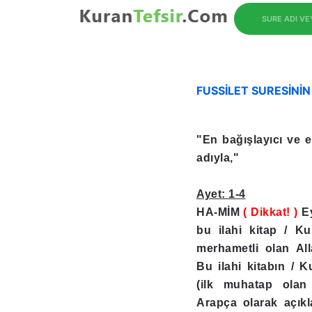
SURE ADI V
FUSSİLET SURESİNİ
"En bağışlayıcı ve e
adıyla,"
Ayet: 1-4
HA-MİM
( Dikkat! )
Ey
bu ilahi kitap / K
merhametli olan Alla
Bu ilahi kitabın / K
(ilk muhatap olan 
Arapça olarak açıkla