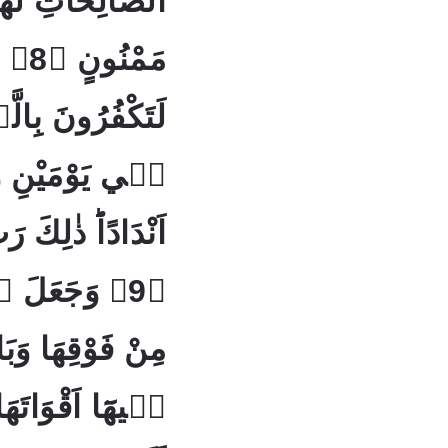
الصَّالِحَاتِ لَهُم
مَمْنُ
لَتَكْفُرُونَ بِال
فٖي يَوْمَيْنِ وَت
اَنْدَادًاؕ ذٰلِكَ
وَجَعَلَ فٖيه
مِنْ فَوْقِهَا وَبَ
فٖيهَٓا اَقْوَاتَه