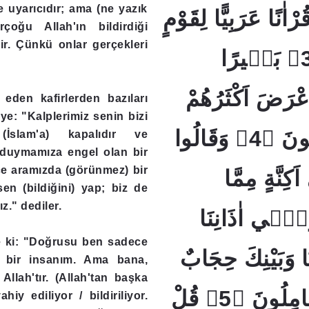
 uyarıcıdır; ama (ne yazık
رْاٰنًا عَرَبِيًّا لِقَوْمٍ
rçoğu Allah'ın bildirdiği
rir. Çünkü onlar gerçekleri
يَعْلَمُونَۙ ﴿3﴾ بَشٖيرًا
ْرَضَ اَكْثَرُهُمْ
r eden kafirlerden bazıları
iye: "Kalplerimiz senin bizi
فَهُمْ لَا يَسْمَعُونَ ﴿4﴾ وَقَالُوا
(İslam'a) kapalıdır ve
 duymamıza engel olan bir
ece aramızda (görünmez) bir
ِنَّةٍ مِمَّا
sen (bildiğini) yap; biz de
z." dediler.
 وَفٖٓي اٰذَانِنَا
de ki: "Doğrusu ben sadece
نَا وَبَيْنِكَ حِجَابٌ
n) bir insanım. Ama bana,
/ Allah'tır. (Allah'tan başka
فَاعْمَلْ اِنَّنَا عَامِلُونَ ﴿5﴾ قُلْ
ahiy ediliyor / bildiriliyor.