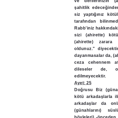
ve derilerinizin (a
şahitlik edeceğind
siz yaptığınız kötü
tarafından bilinmed
Rabb'iniz hakkındaki
sizi (ahirette) k
(ahirette) zarara
oldunuz." diyecekt
dayanmasalar da, (ah
ceza cehennem ate
dileseler de, o
edilmeyecektir.
Ayet: 25
Doğrusu Biz (günah
kötü arkadaşlarla il
arkadaşlar da on
(günahlarını) süs
böyleleri) -önceden