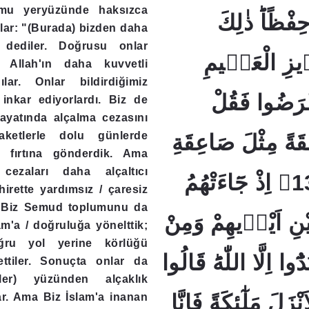
mu yeryüzünde haksızca
فْظًاؕ ذٰلِكَ
lar: "(Burada) bizden daha
" dediler. Doğrusu onlar
يزِ الْعَلٖيمِ
n Allah'ın daha kuvvetli
lar. Onlar bildirdiğimiz
﴿12﴾ ضُوا فَقُلْ
 inkar ediyorlardı. Biz de
ayatında alçalma cezasını
laketlerle dolu günlerde
ِقَةً مِثْلَ صَاعِقَةِ
r fırtına gönderdik. Ama
 cezaları daha alçaltıcı
عَادٍ وَثَمُودَؕ ﴿13﴾ اِذْ جَٓاءَتْهُمُ
hirette yardımsız / çaresiz
u Biz Semud toplumunu da
ْنِ اَيْدٖيهِمْ وَمِنْ
m'a / doğruluğa yönelttik;
ru yol yerine körlüğü
دُٓوا اِلَّا اللّٰهَؕ قَالُوا
 ettiler. Sonuçta onlar da
ükler) yüzünden alçaklık
َنْزَلَ مَلٰٓئِكَةً فَاِنَّا
lar. Ama Biz İslam'a inanan