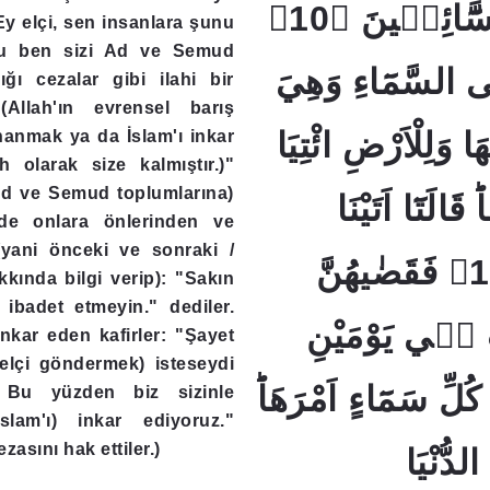
اَيَّامٍؕ سَوَٓاءً لِلسَّٓائِلٖينَ ﴿10﴾
Ey elçi, sen insanlara şunu
su ben sizi Ad ve Semud
َى السَّمَٓاءِ وَهِيَ
ığı cezalar gibi ilahi bir
(Allah'ın evrensel barış
ا وَلِلْاَرْضِ ائْتِيَا
nanmak ya da İslam'ı inkar
h olarak size kalmıştır.)"
Ad ve Semud toplumlarına)
َالَتَٓا اَتَيْنَا
 de onlara önlerinden ve
(yani önceki ve sonraki /
طَٓائِعٖينَ ﴿11﴾ فَقَضٰيهُنَّ
akkında bilgi verip): "Sakın
 ibadet etmeyin." dediler.
 فٖي يَوْمَيْنِ
inkar eden kafirler: "Şayet
 elçi göndermek) isteseydi
ِ سَمَٓاءٍ اَمْرَهَاؕ
i. Bu yüzden biz sizinle
slam'ı) inkar ediyoruz."
ezasını hak ettiler.)
الدُّنْيَا