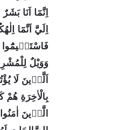
اِنَّمَٓا اَنَا بَشَر
اِلَيَّ اَنَّمَٓا اِلٰه
فَاسْتَقٖيمُٓوا اِل
اَلَّذٖينَ لَا يُؤْ
الَّذٖينَ اٰمَنُوا