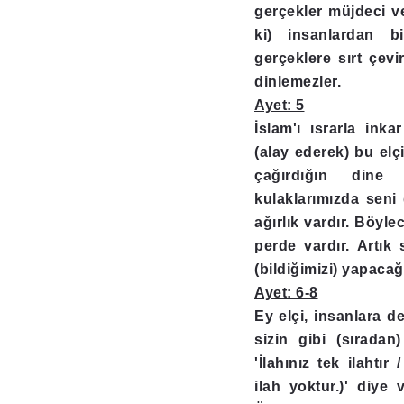
gerçekler müjdeci ve
ki) insanlardan bi
gerçeklere sırt çevi
dinlemezler.
Ayet: 5
İslam'ı ısrarla inka
(alay ederek) bu elç
çağırdığın dine 
kulaklarımızda seni
ağırlık vardır. Böyl
perde vardır. Artık 
(bildiğimizi) yapacağı
Ayet: 6-8
Ey elçi, insanlara 
sizin gibi (sırada
'İlahınız tek ilahtır 
ilah yoktur.)' diye v