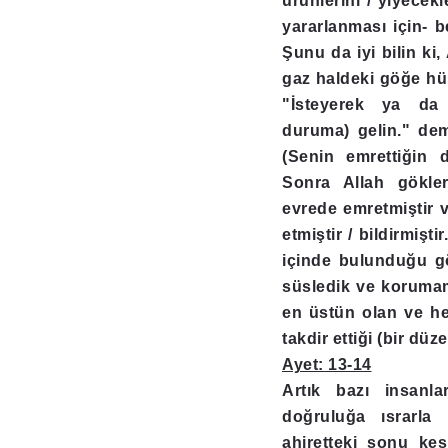
ürünlerini / yiyecekl
yararlanması için- be
Şunu da iyi bilin ki
gaz haldeki göğe h
"İsteyerek ya da 
duruma) gelin." demi
(Senin emrettiğin d
Sonra Allah gökler
evrede emretmiştir 
etmiştir / bildirmiş
içinde bulunduğu göğ
süsledik ve korumamı
en üstün olan ve her
takdir ettiği (bir dü
Ayet: 13-14
Artık bazı insanla
doğruluğa ısrarla s
ahiretteki sonu kesi