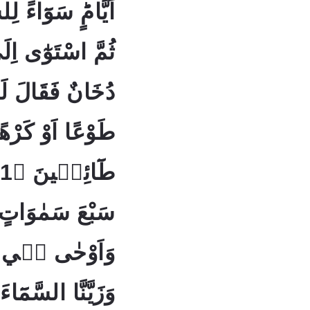
ثُمَّ اسْتَوٰٓى اِل
دُخَانٌ فَقَالَ لَهَ
طَوْعًا اَوْ كَرْهًاؕ ق
سَبْعَ سَمٰوَاتٍ
وَاَوْحٰى فٖي كُلّ
وَزَيَّنَّا السَّمَٓاءَ 