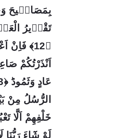
بِمَصَابٖيحَ وَحِ
تَقْدٖيرُ الْعَزٖ
فَاِنْ اَعْرَ
اَنْذَرْتُكُمْ صَاع
الرُّسُلُ مِنْ بَي
خَلْفِهِمْ اَلَّا تَعْبُ
لَوْ شَٓاءَ رَبُّنَا لَا