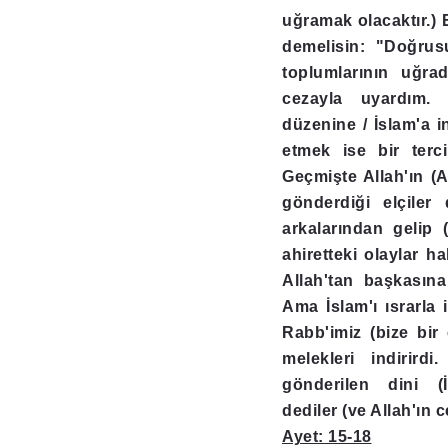
uğramak olacaktır.) 
demelisin: "Doğru
toplumlarının uğrad
cezayla uyardım. 
düzenine / İslam'a i
etmek ise bir terci
Geçmişte Allah'ın (
gönderdiği elçiler
arkalarından gelip 
ahiretteki olaylar h
Allah'tan başkasına
Ama İslam'ı ısrarla 
Rabb'imiz (bize bir
melekleri indirird
gönderilen dini (İ
dediler (ve Allah'ın c
Ayet: 15-18