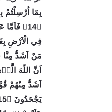
بِمَٓا اُرْسِلْتُمْ
فَاَمَّا عَادٌ
فِي الْاَرْضِ بِغَي
مَنْ اَشَدُّ مِنَّا قُ
اَنَّ اللّٰهَ الَّذ
اَشَدُّ مِنْهُمْ قُوَّة