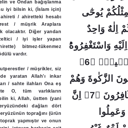
nelin ve Ondan bağışlanma
 iyi bilsin ki, (İslam için)
ٌ مِثْلُكُمْ يُوحٰٓى
hireti / ahiretteki hesabı
rest / müşrik Araplara
ُكُمْ اِلٰهٌ وَاحِدٌ
k olacaktır. Diğer yandan
eltici / iyi işler yapan
َيْهِ وَاسْتَغْفِرُوهُؕ
irette) bitmez-tükenmez
ödülü vardır.
وَوَيْلٌ لِلْمُشْرِكٖينَۙ ﴿6﴾
utperestler / müşrikler, siz
تُونَ الزَّكٰوةَ وَهُمْ
de yaratan Allah'ı inkar
rı / sahte ilahları Ona eş
şte O, tüm varlıkların
بِالْاٰخِرَةِ هُمْ كَافِرُونَ ﴿7﴾ اِنَّ
ilin ki, Allah, üstten (yani
yeryüzündeki dağları dört
 وَعَمِلُوا
yeryüzünün toprağını (ürün
r toprak yapmıştır ve onun