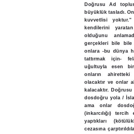
Doğrusu Ad toplu
büyüklük tasladı. On
kuvvetlisi yoktur.
kendilerini yarata
olduğunu anlamadı
gerçekleri bile bile
onlara -bu dünya h
tattırmak için- fe
uğultuyla esen bi
onların ahiretteki
olacaktır ve onlar a
kalacaktır. Doğrus
dosdoğru yola / İsla
ama onlar dosdoğ
(inkarcılığı) tercih
yaptıkları (kötül
cezasına çarptırıldı