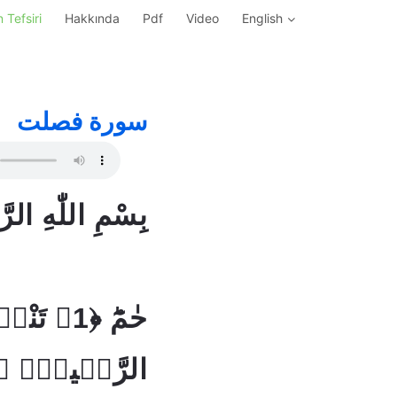
 Tefsiri
Hakkında
Pdf
Video
English
سورة فصلت
بِسْمِ اللّٰهِ الر
حٰمٓؕ ﴿1﴾ ت