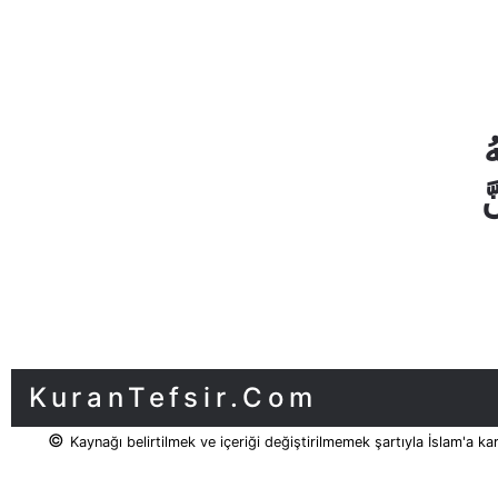
بُهُ
﴿24﴾ اِنَّ
KuranTefsir.Com
©
Kaynağı belirtilmek ve içeriği değiştirilmemek şartıyla İslam'a ka