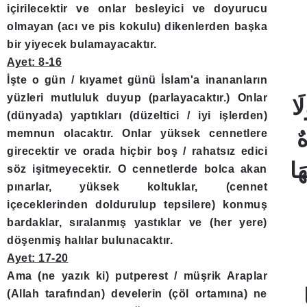
içirilecektir ve onlar besleyici ve doyurucu
olmayan (acı ve pis kokulu) dikenlerden başka
bir yiyecek bulamayacaktır.
Ayet: 8-16
İşte o gün / kıyamet günü İslam'a inananların
yüzleri mutluluk duyup (parlayacaktır.) Onlar
لَا
(dünyada) yaptıkları (düzeltici / iyi işlerden)
ُوهٌ
memnun olacaktır. Onlar yüksek cennetlere
girecektir ve orada hiçbir boş / rahatsız edici
عْيِهَا
söz işitmeyecektir. O cennetlerde bolca akan
pınarlar, yüksek koltuklar, (cennet
içeceklerinden doldurulup tepsilere) konmuş
bardaklar, sıralanmış yastıklar ve (her yere)
döşenmiş halılar bulunacaktır.
Ayet: 17-20
Ama (ne yazık ki) putperest / müşrik Araplar
ا
(Allah tarafından) develerin (çöl ortamına) ne