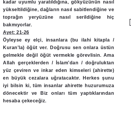
kadar uyumlu yaratıldığına, gökyüzünün nasıl
yükseltildiğine, dağların nasıl sabitlendiğine ve
toprağın yeryüzüne nasıl serildiğine hiç
ُوعَةٌۙ ﴿14
bakmıyorlar.
Ayet: 21-26
Öyleyse ey elçi, insanlara (bu ilahi kitapla /
Kuran'la) öğüt ver. Doğrusu sen onlara üstün
gelmekle değil öğüt vermekle görevlisin. Ama
Allah gerçeklerden / İslam'dan / doğruluktan
yüz çeviren ve inkar eden kimseleri (ahirette)
en büyük cezalara uğratacaktır. Herkes şunu
iyi bilsin ki, tüm insanlar ahirette huzurumuza
dönecektir ve Biz onları tüm yaptıklarından
hesaba çekeceğiz.