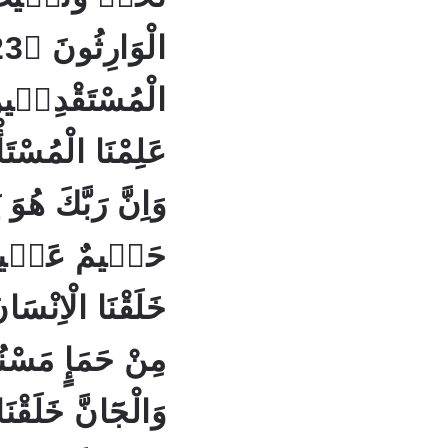
الْمُسْتَقْدِمٖينَ
وَاِنَّ رَبَّكَ هُوَ ي
خَلَقْنَا الْاِنْس
وَالْجَٓانَّ خَلَقْن