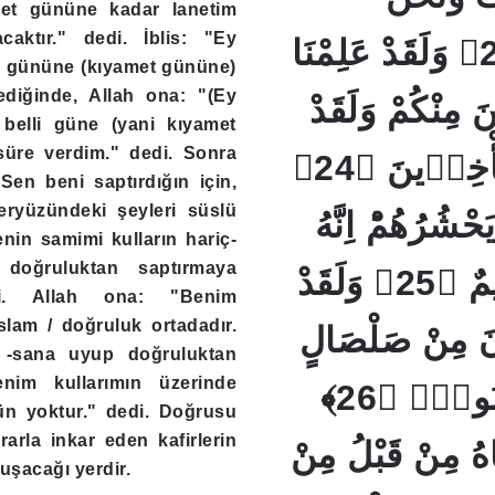
dalet gününe kadar lanetim
caktır." dedi. İblis: "Ey
الْوَارِثُونَ ﴿23﴾ وَلَقَدْ عَلِمْنَا
iş gününe (kıyamet gününe)
ediğinde, Allah ona: "(Ey
 مِنْكُمْ وَلَقَدْ
 belli güne (yani kıyamet
süre verdim." dedi. Sonra
عَلِمْنَا الْمُسْتَأْخِرٖينَ ﴿24﴾
Sen beni saptırdığın için,
eryüzündeki şeyleri süslü
َحْشُرُهُمْؕ اِنَّهُ
nin samimi kulların hariç-
i doğruluktan saptırmaya
حَكٖيمٌ عَلٖيمٌ ﴿25﴾ وَلَقَدْ
di. Allah ona: "Benim
lam / doğruluk ortadadır.
َانَ مِنْ صَلْصَالٍ
n -sana uyup doğruluktan
enim kullarımın üzerinde
مِنْ حَمَإٍ مَسْنُونٍۚ ﴿26﴾
cün yoktur." dedi. Doğrusu
arla inkar eden kafirlerin
َاهُ مِنْ قَبْلُ مِنْ
uşacağı yerdir.