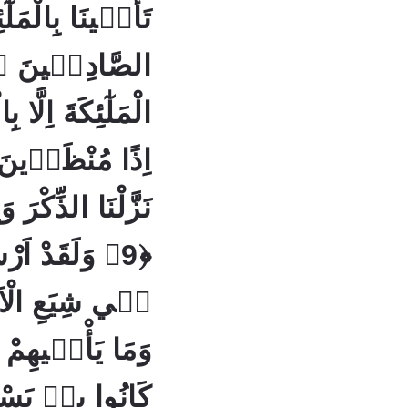
تَأْتٖينَا بِالْمَلٰ
الْمَلٰٓئِكَةَ اِلَّا ب
نَزَّلْنَا الذِّكْرَ و
وَلَقَدْ اَرْسَلْ
وَمَا يَأْتٖيهِمْ 