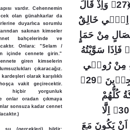
نَارِ السَّمُومِ ﴿27﴾ وَاِذْ قَالَ
apısı vardır. Cehennemin
ecek olan günahkarlar da
كَةِ اِنّٖي خَالِقٌ
mirlerine duyarlıca sorumlu
arından sakınan kimseler
صَالٍ مِنْ حَمَإٍ
nnet bahçelerinde ve
acaktır. Onlara: "Selam /
َسْنُونٍ ﴿28﴾ فَاِذَا سَوَّيْتُهُ
n içinde cennete girin."
cennete giren kimselerin
ِ مِنْ رُوحٖي
umsuzlukları çıkaracağız.
kardeşleri olarak karşılıklı
فَقَعُوا لَهُ سَاجِدٖينَ ﴿29﴾
hoşça vakit geçirecektir.
ra hiçbir yorgunluk
ةُ كُلُّهُمْ
e onlar oradan çıkmaya
Onlar sonsuza kadar cennet
اَجْمَعُونَۙ ﴿30﴾ اِلَّٓا
acaktır.)
اَنْ يَكُونَ مَعَ
 şu (gerçekleri) bildir: