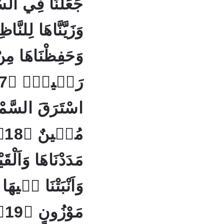
جَعَلْنَا فِي السَّ
وَحَفِظْنَاهَا مِن
اسْتَرَقَ السَّمْع
مُ
مَدَدْنَاهَا وَاَلْ
وَاَنْبَتْنَا فٖيهَ
مَ