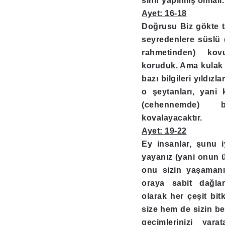
sihir yapılmış olmalı
Ayet: 16-18
Doğrusu Biz gökte ta
seyredenlere süslü 
rahmetinden) kov
koruduk. Ama kulak h
bazı bilgileri yıldı
o şeytanları, yani 
(cehennemde) 
kovalayacaktır.
Ayet: 19-22
Ey insanlar, şunu i
yayanız (yani onun ü
onu sizin yaşamanı
oraya sabit dağla
olarak her çeşit bit
size hem de sizin be
geçimlerinizi yar