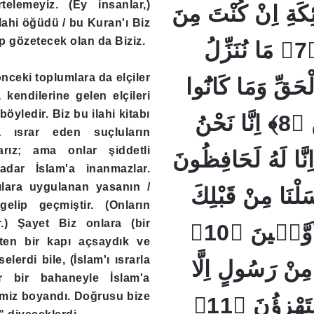
telemeyiz. (Ey insanlar,)
ٓئِكَةِ اِنْ كُنْتَ مِنَ
 ilahi öğüdü / bu Kuran'ı Biz
p gözetecek olan da Biziz.
الصَّادِقٖينَ ﴿7﴾ مَا نُنَزِّلُ
önceki toplumlara da elçiler
ِالْحَقِّ وَمَا كَانُٓوا
kendilerine gelen elçileri
böyledir. Biz bu ilahi kitabı
اِذًا مُنْظَرٖينَ ﴿8﴾ اِنَّا نَحْنُ
 ısrar eden suçluların
arız; ama onlar şiddetli
َاِنَّا لَهُ لَحَافِظُونَ
adar İslam'a inanmazlar.
ılara uygulanan yasanın /
﴿9﴾ نَا مِنْ قَبْلِكَ
gelip geçmiştir. (Onların
r.) Şayet Biz onlara (bir
فٖي شِيَعِ الْاَوَّلٖينَ ﴿10﴾
ten bir kapı açsaydık ve
lerdi bile, (İslam'ı ısrarla
مِنْ رَسُولٍ اِلَّا
er bir bahaneyle İslam'a
imiz boyandı. Doğrusu bize
كَانُوا بِهٖ يَسْتَهْزِؤُنَ ﴿11﴾