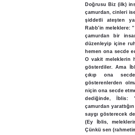
Doğrusu Biz (ilk) i
çamurdan, cinleri is
şiddetli ateşten ya
Rabb'in meleklere: 
çamurdan bir insa
düzenleyip içine ru
hemen ona secde edi
O vakit meleklerin h
gösterdiler. Ama İbl
çıkıp ona secd
gösterenlerden olma
niçin ona secde etm
dediğinde, İblis:
çamurdan yarattığın
saygı gösterecek değ
(Ey İblis, melekler
Çünkü sen (rahmeti