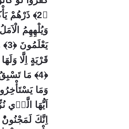
كَفَرُوا لَوْ كَا
ذَرْهُمْ يَأْكُلُ
وَيُلْهِهِمُ الْاَم
يَعْل
قَرْيَةٍ اِلَّا وَلَه
مَا تَسْبِقُ مِنْ
اَيُّهَا الَّذٖي نُزّ