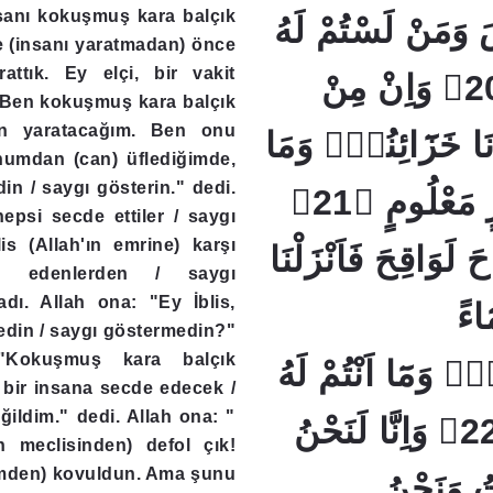
nsanı kokuşmuş kara balçık
وَمَنْ لَسْتُمْ لَهُ
e (insanı yaratmadan) önce
rattık. Ey elçi, bir vakit
بِرَازِقٖينَ ﴿20﴾ وَاِنْ مِنْ
"Ben kokuşmuş kara balçık
n yaratacağım. Ben onu
نَا خَزَٓائِنُهُؗ وَمَا
humdan (can) üflediğimde,
n / saygı gösterin." dedi.
نُنَزِّلُهُٓ اِلَّا بِقَدَرٍ مَعْلُومٍ ﴿21﴾
epsi secde ettiler / saygı
is (Allah'ın emrine) karşı
حَ لَوَاقِحَ فَاَنْزَلْنَا
e edenlerden / saygı
dı. Allah ona: "Ey İblis,
اءً
edin / saygı göstermedin?"
 "Kokuşmuş kara balçık
ۚ وَمَٓا اَنْتُمْ لَهُ
 bir insana secde edecek /
ildim." dedi. Allah ona: "
بِخَازِنٖينَ ﴿22﴾ وَاِنَّا لَنَحْنُ
in meclisinden) defol çık!
mden) kovuldun. Ama şunu
 وَنَحْنُ