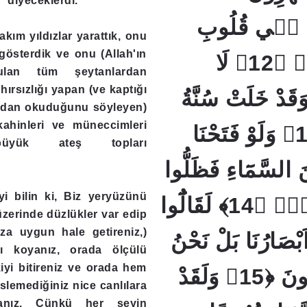
." diyeceklerdi.
ُهُ فٖي قُلُوبِ
kım yıldızlar yarattık, onu
gösterdik ve onu (Allah'ın
الْمُجْرِمٖينَۙ ﴿12﴾ لَا
ulan tüm şeytanlardan
ırsızlığı yapan (ve kaptığı
َقَدْ خَلَتْ سُنَّةُ
zlardan okuduğunu söyleyen)
kahinleri ve müneccimleri
الْاَوَّلٖينَ ﴿13﴾ وَلَوْ فَتَحْنَا
büyük ateş topları
نَ السَّمَٓاءِ فَظَلُّوا
yi bilin ki, Biz yeryüzünü
فٖيهِ يَعْرُجُونَۙ ﴿14﴾ لَقَالُٓوا
zerinde düzlükler var edip
za uygun hale getireniz,)
َبْصَارُنَا بَلْ نَحْنُ
rı koyanız, orada ölçülü
kiyi bitireniz ve orada hem
قَوْمٌ مَسْحُورُونَ ﴿15﴾ وَلَقَدْ
slemediğiniz nice canlılara
atanız. Çünkü her şeyin