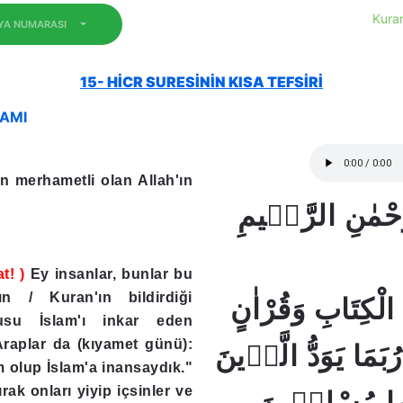
Kuran
EYA NUMARASI
15- HİCR SURESİNİN KISA TEFSİRİ
LAMI
n merhametli olan Allah'ın
َّحْمٰنِ الرَّحٖيمِ
t! )
Ey insanlar, bunlar bu
ın / Kuran'ın bildirdiği
 الْكِتَابِ وَقُرْاٰنٍ
rusu İslam'ı inkar eden
Araplar da (kıyamet günü):
نٍ ﴿1﴾ رُبَمَا يَوَدُّ الَّذٖينَ
m olup İslam'a inansaydık."
ırak onları yiyip içsinler ve