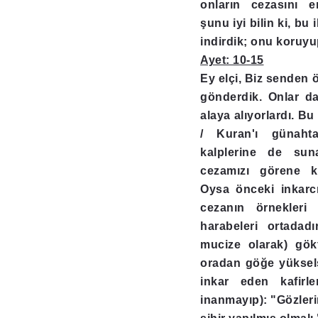
onların cezasını er
şunu iyi bilin ki, bu
indirdik; onu koruyu
Ayet: 10-15
Ey elçi, Biz senden 
gönderdik. Onlar da 
alaya alıyorlardı. Bu 
/ Kuran'ı günahta
kalplerine de sun
cezamızı görene k
Oysa önceki inkarc
cezanın örnekleri 
harabeleri ortadadı
mucize olarak) gök
oradan göğe yükselse
inkar eden kafirl
inanmayıp): "Gözler