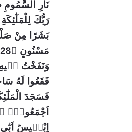
رَبُّكَ لِلْمَلٰٓئِ
بَشَرًا مِنْ صَلْ
م
وَنَفَخْتُ فٖيه
فَسَجَدَ الْمَلٰٓئِكَ
اِبْلٖيسَؕ اَبٰٓى 