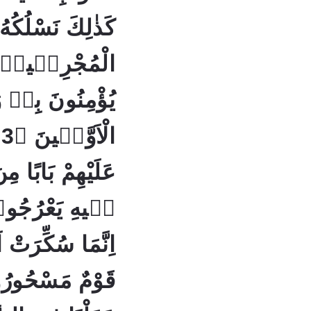
كَذٰلِكَ نَسْلُك
يُؤْمِنُونَ بِهٖ و
عَلَيْهِمْ بَابًا مِ
اِنَّمَا سُكِّرَتْ ا