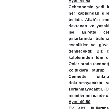
Ayet: 44-48
Cehennemin yedi k
her kapısından gir
bellidir. Allah'ın e
davranan ve yasakl
ise ahirette ce
pınarlarında bulun
esenlikler ve güve
denilecektir. Biz 
kalplerinden tüm ol
Onlar orada (cennet) 
koltuklara oturup 
Cennette onla
dokunmayacaktır v
zorlanmayacaktır. (
nimetlerinin içinde ol
Ayet: 49-50
Ey elçi, kullarıma