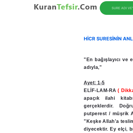
SURE ADI V
HİCR SURESİNİN AN
"En bağışlayıcı ve e
adıyla,"
Ayet: 1-5
ELİF-LAM-RA
( Dikka
apaçık ilahi kitab
gerçeklerdir. Doğ
putperest / müşrik 
"Keşke Allah'a tesli
diyecektir. Ey elçi, b