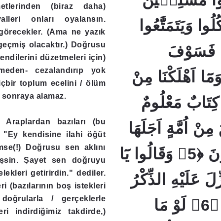
نُوا مُسْلِمٖينَ
tlerinden (biraz daha)
yalleri onları oyalansın.
﴿2﴾ وا وَيَتَمَتَّعُوا
görecekler. (Ama ne yazık
geçmiş olacaktır.) Doğrusu
َلُ فَسَوْفَ
kendilerini düzetmeleri için)
rmeden- cezalandırıp yok
َمُونَ ﴿3﴾ وَمَٓا اَهْلَكْنَا مِنْ
çbir toplum ecelini / ölüm
a sonraya alamaz.
َا كِتَابٌ مَعْلُومٌ
 Araplardan bazıları (bu
﴿4﴾  اُمَّةٍ اَجَلَهَا
: "Ey kendisine ilahi öğüt
imse(!) Doğrusu sen aklını
وَمَا يَسْتَأْخِرُونَ ﴿5﴾ وَقَالُوا يَٓا
mişsin. Şayet sen doğruyu
ekleri getirirdin." dediler.
ِلَ عَلَيْهِ الذِّكْرُ
i (bazılarının boş istekleri
doğrularla / gerçeklerle
اِنَّكَ لَمَجْنُونٌؕ ﴿6﴾ لَوْ مَا
eri indirdiğimiz takdirde,)