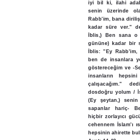
iyi bil ki, ilahi a
senin üzerinde ola
Rabb'im, bana diril
kadar süre ver." d
İblis,) Ben sana o
gününe) kadar bir 
İblis: "Ey Rabb'im, 
ben de insanlara y
göstereceğim ve -Se
insanların hepsin
çalışacağım." de
dosdoğru yolum / İs
(Ey şeytan,) seni
sapanlar hariç- B
hiçbir zorlayıcı gü
cehennem İslam'ı ısr
hepsinin ahirette bul