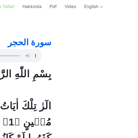
 Tefsiri
Hakkında
Pdf
Video
English
سورة الحجر
بِسْمِ اللّٰهِ الر
الٓرٰ تِلْكَ اٰيَاتُ
مُبٖي