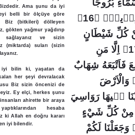
مَٓاءِ بُرُوجًا
Bizdedir. Ama şunu da iyi
eyi belli bir ölçüye göre
وَزَيَّنَّاهَا لِلنَّاظِرٖينَۙ ﴿16﴾
 Biz (bitkileri) dölleyen
iz, gökten yağmur yağdırıp
ْ كُلِّ شَيْطَانٍ
 sağlayanız ve sizin
 (miktarda) suları (sizin
رَجٖيمٍۙ ﴿17﴾ اِلَّا مَنِ
layanız.
َ فَاَتْبَعَهُ شِهَابٌ
iyi bilin ki, yaşatan da
kalan her şeyi devralacak
بٖينٌ ﴿18﴾ وَالْاَرْضَ
usu Biz sizin öncenizi de
eyiz. Ey elçi, herkes şunu
قَيْنَا فٖيهَا رَوَاسِيَ
 insanları ahirette bir araya
aptıklarından hesaba
ا مِنْ كُلِّ شَيْءٍ
z ki Allah en doğru kararı
n iyi bilendir.
وْزُونٍ ﴿19﴾ وَجَعَلْنَا لَكُمْ