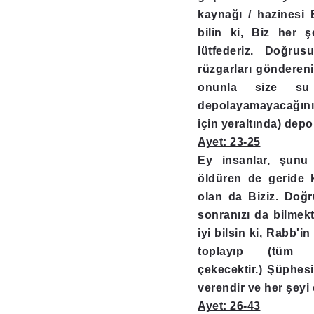
kaynağı / hazinesi 
bilin ki, Biz her ş
lütfederiz. Doğrusu
rüzgarları gönderen
onunla size su
depolayamayacağınız
için yeraltında) depo
Ayet: 23-25
Ey insanlar, şunu 
öldüren de geride 
olan da Biziz. Doğr
sonranızı da bilmekt
iyi bilsin ki, Rabb'in
toplayıp (tüm y
çekecektir.) Şüphesi
verendir ve her şeyi e
Ayet: 26-43