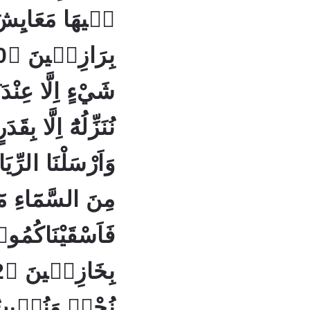
فٖيهَا مَعَايِشَ 
شَيْءٍ اِلَّا عِنْدَ
وَاَرْسَلْنَا الرِّيَا
مِنَ السَّمَٓاءِ مَٓ
فَاَسْقَيْنَاكُمُوهُ
نُحْيٖ وَنُمٖيتُ