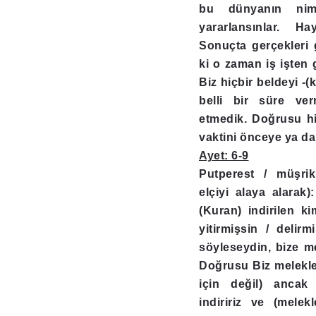
bu dünyanın nime
yararlansınlar. Ha
Sonuçta gerçekleri 
ki o zaman iş işten 
Biz hiçbir beldeyi -(
belli bir süre ve
etmedik. Doğrusu hi
vaktini önceye ya d
Ayet: 6-9
Putperest / müşrik
elçiyi alaya alarak)
(Kuran) indirilen k
yitirmişsin / delir
söyleseydin, bize mel
Doğrusu Biz melekler
için değil) ancak 
indiririz ve (melekl