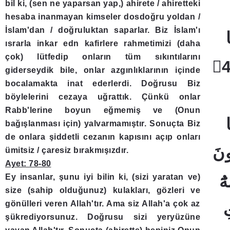
bil ki, (sen ne yaparsan yap,) ahirete / ahiretteki
hesaba inanmayan kimseler dosdoğru yoldan /
İslam'dan / doğruluktan saparlar. Biz İslam'ı
ısrarla inkar edn kafirlere rahmetimizi (daha
çok) lütfedip onların tüm sıkıntılarını
giderseydik bile, onlar azgınlıklarının içinde
bocalamakta inat ederlerdi. Doğrusu Biz
böylelerini cezaya uğrattık. Çünkü onlar
Rabb'lerine boyun eğmemiş ve (Onun
bağışlanması için) yalvarmamıştır. Sonuçta Biz
de onlara şiddetli cezanın kapısını açıp onları
ümitsiz / çaresiz bırakmışızdır.
Ayet: 78-80
Ey insanlar, şunu iyi bilin ki, (sizi yaratan ve)
size (sahip olduğunuz) kulakları, gözleri ve
gönülleri veren Allah'tır. Ama siz Allah'a çok az
şükrediyorsunuz. Doğrusu sizi yeryüzüne