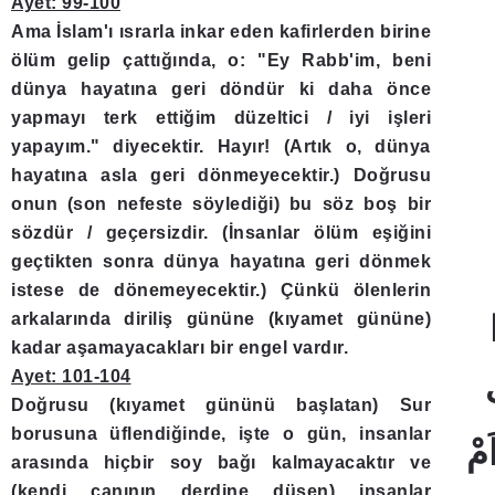
Ayet: 99-100
Ama İslam'ı ısrarla inkar eden kafirlerden birine
ölüm gelip çattığında, o: "Ey Rabb'im, beni
dünya hayatına geri döndür ki daha önce
yapmayı terk ettiğim düzeltici / iyi işleri
yapayım." diyecektir. Hayır! (Artık o, dünya
hayatına asla geri dönmeyecektir.) Doğrusu
onun (son nefeste söylediği) bu söz boş bir
sözdür / geçersizdir. (İnsanlar ölüm eşiğini
geçtikten sonra dünya hayatına geri dönmek
istese de dönemeyecektir.) Çünkü ölenlerin
arkalarında diriliş gününe (kıyamet gününe)
kadar aşamayacakları bir engel vardır.
Ayet: 101-104
Doğrusu (kıyamet gününü başlatan) Sur
borusuna üflendiğinde, işte o gün, insanlar
arasında hiçbir soy bağı kalmayacaktır ve
(kendi canının derdine düşen) insanlar