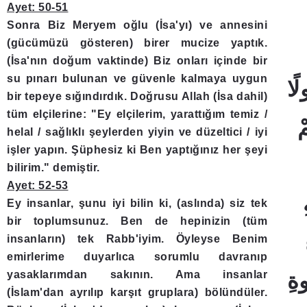
Ayet: 50-51
Sonra Biz Meryem oğlu (İsa'yı) ve annesini
(gücümüzü gösteren) birer mucize yaptık.
(İsa'nın doğum vaktinde) Biz onları içinde bir
su pınarı bulunan ve güvenle kalmaya uygun
bir tepeye sığındırdık. Doğrusu Allah (İsa dahil)
tüm elçilerine: "Ey elçilerim, yarattığım temiz /
helal / sağlıklı şeylerden yiyin ve düzeltici / iyi
işler yapın. Şüphesiz ki Ben yaptığınız her şeyi
bilirim." demiştir.
Ayet: 52-53
Ey insanlar, şunu iyi bilin ki, (aslında) siz tek
bir toplumsunuz. Ben de hepinizin (tüm
insanların) tek Rabb'iyim. Öyleyse Benim
emirlerime duyarlıca sorumlu davranıp
yasaklarımdan sakının. Ama insanlar
(İslam'dan ayrılıp karşıt gruplara) bölündüler.