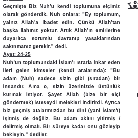
Geçmişte Biz Nuh'u kendi toplumuna elçimiz
olarak gönderdik. Nuh onlara: "Ey toplumum,
yalnız Allah'a ibadet edin. Çünkü Allah'tan
başka ilahınız yoktur. Artık Allah'ın emirlerine
duyarlıca sorumlu davranıp yasaklarından
sakınmanız gerekir." dedi.
Ayet: 24-25
Nuh'un toplumundaki İslam'ı ısrarla inkar eden
ileri gelen kimseler (kendi aralarında): "Bu
adam (Nuh) sadece sizin gibi (sıradan) bir
insandır. Ama o, sizin üzerinizde üstünlük
kurmak istiyor. Şayet Allah (bize bir elçi
göndermek) isteseydi melekleri indirirdi. Ayrıca
biz geçmiş atalarımızdan bu dini (yani İslam'ı)
işitmiş de değiliz. Bu adam aklını yitirmiş /
delirmiş olmalı. Bir süreye kadar onu gözleyip
bekleyin." dediler.