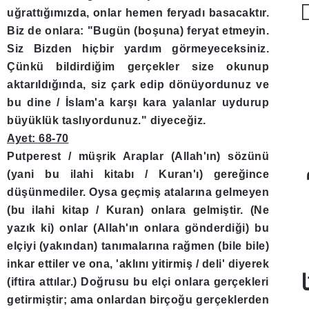
uğrattığımızda, onlar hemen feryadı basacaktır.
Biz de onlara: "Bugün (boşuna) feryat etmeyin.
Siz Bizden hiçbir yardım görmeyeceksiniz.
Çünkü bildirdiğim gerçekler size okunup
aktarıldığında, siz çark edip dönüyordunuz ve
bu dine / İslam'a karşı kara yalanlar uydurup
büyüklük taslıyordunuz." diyeceğiz.
Ayet: 68-70
Putperest / müşrik Araplar (Allah'ın) sözünü
(yani bu ilahi kitabı / Kuran'ı) gereğince
düşünmediler. Oysa geçmiş atalarına gelmeyen
(bu ilahi kitap / Kuran) onlara gelmiştir. (Ne
yazık ki) onlar (Allah'ın onlara gönderdiği) bu
elçiyi (yakından) tanımalarına rağmen (bile bile)
inkar ettiler ve ona, 'aklını yitirmiş / deli' diyerek
(iftira attılar.) Doğrusu bu elçi onlara gerçekleri
getirmiştir; ama onlardan birçoğu gerçeklerden