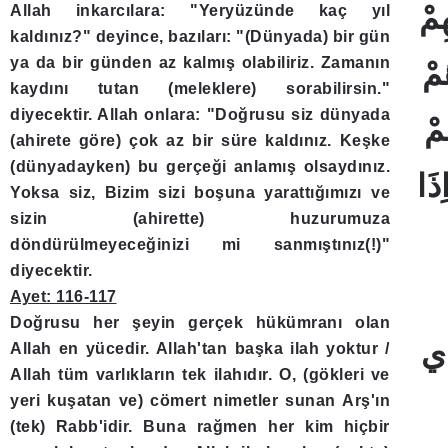
Allah inkarcılara: "Yeryüzünde kaç yıl
kaldınız?" deyince, bazıları: "(Dünyada) bir gün
ya da bir günden az kalmış olabiliriz. Zamanın
kaydını tutan (meleklere) sorabilirsin."
diyecektir. Allah onlara: "Doğrusu siz dünyada
(ahirete göre) çok az bir süre kaldınız. Keşke
(dünyadayken) bu gerçeği anlamış olsaydınız.
Yoksa siz, Bizim sizi boşuna yarattığımızı ve
sizin (ahirette) huzurumuza
döndürülmeyeceğinizi mi sanmıştınız(!)"
diyecektir.
Ayet: 116-117
Doğrusu her şeyin gerçek hükümranı olan
Allah en yücedir. Allah'tan başka ilah yoktur /
Allah tüm varlıkların tek ilahıdır. O, (gökleri ve
yeri kuşatan ve) cömert nimetler sunan Arş'ın
(tek) Rabb'idir. Buna rağmen her kim hiçbir