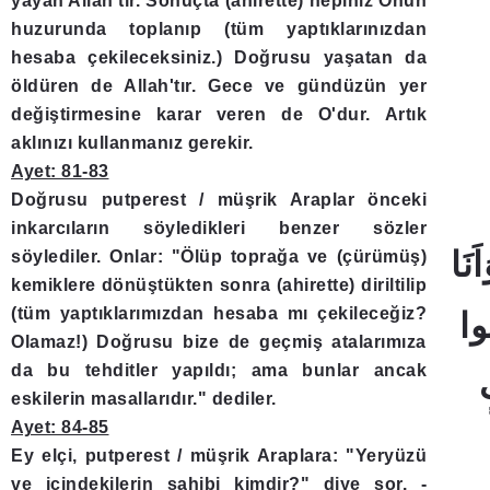
yayan Allah'tır. Sonuçta (ahirette) hepiniz Onun
huzurunda toplanıp (tüm yaptıklarınızdan
hesaba çekileceksiniz.) Doğrusu yaşatan da
öldüren de Allah'tır. Gece ve gündüzün yer
değiştirmesine karar veren de O'dur. Artık
aklınızı kullanmanız gerekir.
Ayet: 81-83
Doğrusu putperest / müşrik Araplar önceki
inkarcıların söyledikleri benzer sözler
söylediler. Onlar: "Ölüp toprağa ve (çürümüş)
kemiklere dönüştükten sonra (ahirette) diriltilip
(tüm yaptıklarımızdan hesaba mı çekileceğiz?
Olamaz!) Doğrusu bize de geçmiş atalarımıza
da bu tehditler yapıldı; ama bunlar ancak
eskilerin masallarıdır." dediler.
Ayet: 84-85
Ey elçi, putperest / müşrik Araplara: "Yeryüzü
ve içindekilerin sahibi kimdir?" diye sor. -