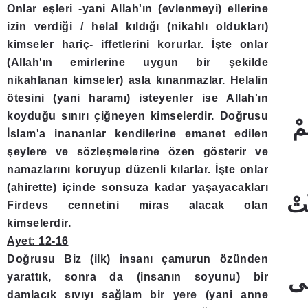
Onlar eşleri -yani Allah'ın (evlenmeyi) ellerine
izin verdiği / helal kıldığı (nikahlı oldukları)
kimseler hariç- iffetlerini korurlar. İşte onlar
(Allah'ın emirlerine uygun bir şekilde
nikahlanan kimseler) asla kınanmazlar. Helalin
ötesini (yani haramı) isteyenler ise Allah'ın
koyduğu sınırı çiğneyen kimselerdir. Doğrusu
İslam'a inananlar kendilerine emanet edilen
şeylere ve sözleşmelerine özen gösterir ve
namazlarını koruyup düzenli kılarlar. İşte onlar
(ahirette) içinde sonsuza kadar yaşayacakları
Firdevs cennetini miras alacak olan
kimselerdir.
Ayet: 12-16
Doğrusu Biz (ilk) insanı çamurun özünden
yarattık, sonra da (insanın soyunu) bir
damlacık sıvıyı sağlam bir yere (yani anne