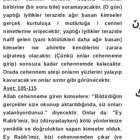
birbirine (bir soru bile) soramayacaktır. (O gün)
yaptığı iyilikler terazide ağır basan kimseler
gerçek kurtuluşa / mutluluğa / cennet
nimetlerine erişecektir; yaptığı iyilikler terazide
hafif gelen (yani kötülükleri daha ağır basan)
kimseler ise ahirette kendilerini zarara
uğratmış olacaktır. (Çünkü onlar cehenneme
girip) sonsuza kadar cehennemde kalacaktır.
Orada cehennem ateşi onların yüzlerini yalayıp
kavuracak ve onlar sırıtır gibi görünecektir.
Ayet: 105-115
Allah cehenneme giren kimselere: "Bildirdiğim
gerçekler size okunup aktarıldığında, siz onları
yalanlıyordunuz." diyecektir. Onlar da: "Ey
Rabb'imiz, biz (dünyadayken) kötü yönlerimize
yenildik ve doğruluktan sapan kimseler olduk.
Ey Rabb'imiz, bizi cehennemden çıkar (ve