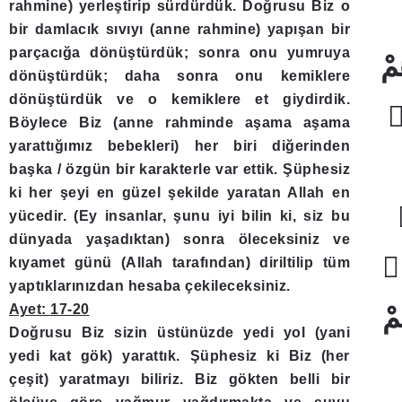
rahmine) yerleştirip sürdürdük. Doğrusu Biz o
bir damlacık sıvıyı (anne rahmine) yapışan bir
parçacığa dönüştürdük; sonra onu yumruya
dönüştürdük; daha sonra onu kemiklere
dönüştürdük ve o kemiklere et giydirdik.
Böylece Biz (anne rahminde aşama aşama
yarattığımız bebekleri) her biri diğerinden
başka / özgün bir karakterle var ettik. Şüphesiz
ki her şeyi en güzel şekilde yaratan Allah en
yücedir. (Ey insanlar, şunu iyi bilin ki, siz bu
dünyada yaşadıktan) sonra öleceksiniz ve
kıyamet günü (Allah tarafından) diriltilip tüm
yaptıklarınızdan hesaba çekileceksiniz.
Ayet: 17-20
Doğrusu Biz sizin üstünüzde yedi yol (yani
yedi kat gök) yarattık. Şüphesiz ki Biz (her
çeşit) yaratmayı biliriz. Biz gökten belli bir