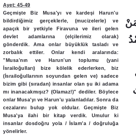
Ayet: 45-49
Geçmişte Biz Musa'yı ve kardeşi Harun'u
bildirdiğimiz gerçeklerle, (mucizelerle) ve
apaçık bir yetkiyle Firavuna ve ileri gelen
devlet adamlarına (elçilerimiz olarak)
gönderdik. Ama onlar büyüklük tasladı ve
zorbalık ettiler. Onlar kendi aralarında:
"Musa'nın ve Harun'un toplumu (yani
İsrailoğulları) bize kölelik ederlerken, biz
(İsrailoğullarının soyundan gelen ve) sadece
bizim gibi (sıradan) insanlar olan şu iki adama
mı inanacakmışız? (Olamaz!)" dediler. Böylece
onlar Musa'yı ve Harun'u yalanladılar. Sonra da
cezalarını bulup yok oldular. Geçmişte Biz
Musa'ya ilahi bir kitap verdik. Umulur ki
insanlar dosdoğru yola / İslam'a / doğruluğa
yönelirler.