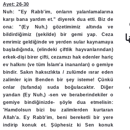
Ayet: 26-30
Nuh: "Ey Rabb'im, onların yalanlamalarına
karşı bana yardım et." diyerek dua etti. Biz de
ona: "(Ey Nuh,) gözetimimiz altında ve
bildirdiğimiz (şekilde) bir gemi yap. Ceza
emrimiz geldiğinde ve yerden sular kaynamaya
başladığında, (elindeki çiftlik hayvanlarından)
erkek-dişi birer çifti, cezamızı hak edenler hariç
ev halkını (ve tüm İslam'a inananları) o gemiye
bindir. Sakın haksızlıkta / zulümde ısrar eden
zalimler için Benden bir şey isteme! Çünkü
onlar (tufanda) suda boğulacaktır. Diğer
yandan (Ey Nuh,) -sen ve beraberindekiler o
gemiye bindiğinizde- şöyle dua etmelisin:
'Hamdolsun bizi bu zalimlerden kurtaran
Allah'a. Ey Rabb'im, beni bereketli bir yere
indirip konuk et. Şüphesiz ki Sen konuk