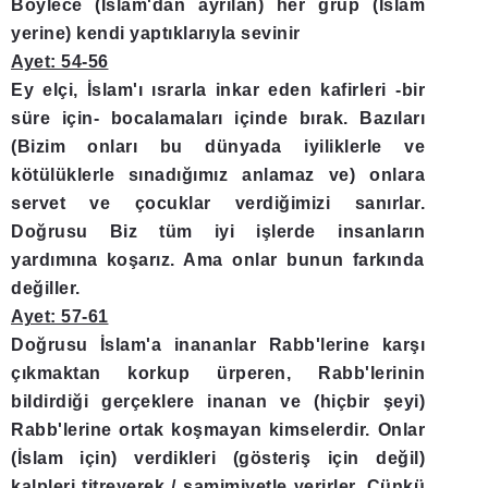
Böylece (İslam'dan ayrılan) her grup (İslam
yerine) kendi yaptıklarıyla sevinir
Ayet: 54-56
Ey elçi, İslam'ı ısrarla inkar eden kafirleri -bir
süre için- bocalamaları içinde bırak. Bazıları
(Bizim onları bu dünyada iyiliklerle ve
kötülüklerle sınadığımız anlamaz ve) onlara
servet ve çocuklar verdiğimizi sanırlar.
Doğrusu Biz tüm iyi işlerde insanların
yardımına koşarız. Ama onlar bunun farkında
değiller.
Ayet: 57-61
Doğrusu İslam'a inananlar Rabb'lerine karşı
çıkmaktan korkup ürperen, Rabb'lerinin
bildirdiği gerçeklere inanan ve (hiçbir şeyi)
Rabb'lerine ortak koşmayan kimselerdir. Onlar
(İslam için) verdikleri (gösteriş için değil)
kalpleri titreyerek / samimiyetle verirler. Çünkü