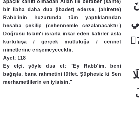
apaçık kanıtı olmadan Allah ile beraber (sahte)
bir ilaha daha dua (ibadet) ederse, (ahirette)
Rabb'inin huzurunda tüm yaptıklarından
hesaba çekilip (cehennemle cezalanacaktır.)
Doğrusu İslam'ı ısrarla inkar eden kafirler asla
kurtuluşa / gerçek mutluluğa / cennet
nimetlerine erişemeyecektir.
Ayet: 118
Ey elçi, şöyle dua et: "Ey Rabb'im, beni
bağışla, bana rahmetini lütfet. Şüphesiz ki Sen
merhametlilerin en iyisisin."