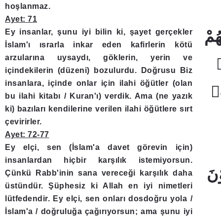
hoşlanmaz.
Ayet: 71
Ey insanlar, şunu iyi bilin ki, şayet gerçekler
İslam'ı ısrarla inkar eden kafirlerin kötü
arzularına uysaydı, göklerin, yerin ve
içindekilerin (düzeni) bozulurdu. Doğrusu Biz
insanlara, içinde onlar için ilahi öğütler (olan
bu ilahi kitabı / Kuran'ı) verdik. Ama (ne yazık
ki) bazıları kendilerine verilen ilahi öğütlere sırt
çevirirler.
Ayet: 72-77
Ey elçi, sen (İslam'a davet görevin için)
insanlardan hiçbir karşılık istemiyorsun.
Çünkü Rabb'inin sana vereceği karşılık daha
üstündür. Şüphesiz ki Allah en iyi nimetleri
lütfedendir. Ey elçi, sen onları dosdoğru yola /
İslam'a / doğruluğa çağırıyorsun; ama şunu iyi