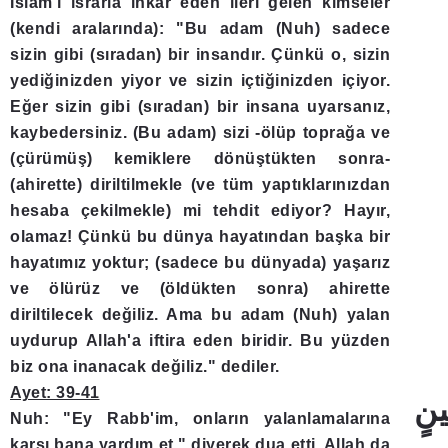
İslam'ı ısrarla inkar eden ileri gelen kimseler
(kendi aralarında): "Bu adam (Nuh) sadece
sizin gibi (sıradan) bir insandır. Çünkü o, sizin
yediğinizden yiyor ve sizin içtiğinizden içiyor.
Eğer sizin gibi (sıradan) bir insana uyarsanız,
kaybedersiniz. (Bu adam) sizi -ölüp toprağa ve
(çürümüş) kemiklere dönüştükten sonra-
(ahirette) diriltilmekle (ve tüm yaptıklarınızdan
hesaba çekilmekle) mi tehdit ediyor? Hayır,
olamaz! Çünkü bu dünya hayatından başka bir
hayatımız yoktur; (sadece bu dünyada) yaşarız
ve ölürüz ve (öldükten sonra) ahirette
diriltilecek değiliz. Ama bu adam (Nuh) yalan
uydurup Allah'a iftira eden biridir. Bu yüzden
biz ona inanacak değiliz." dediler.
Ayet: 39-41
Nuh: "Ey Rabb'im, onların yalanlamalarına
karşı bana yardım et." diyerek dua etti. Allah da