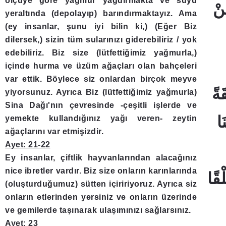
ölçüye göre yağmur yağdırmakta ve suyu
yeraltında (depolayıp) barındırmaktayız. Ama
(ey insanlar, şunu iyi bilin ki,) (Eğer Biz
dilersek,) sizin tüm sularınızı giderebiliriz / yok
edebiliriz. Biz size (lütfettiğimiz yağmurla,)
içinde hurma ve üzüm ağaçları olan bahçeleri
var ettik. Böylece siz onlardan birçok meyve
yiyorsunuz. Ayrıca Biz (lütfettiğimiz yağmurla)
Sina Dağı'nın çevresinde -çeşitli işlerde ve
yemekte kullandığınız yağı veren- zeytin
ağaçlarını var etmişizdir.
Ayet: 21-22
Ey insanlar, çiftlik hayvanlarından alacağınız
nice ibretler vardır. Biz size onların karınlarında
(oluşturduğumuz) sütten içiririyoruz. Ayrıca siz
onların etlerinden yersiniz ve onların üzerinde
ve gemilerde taşınarak ulaşımınızı sağlarsınız.
Ayet: 23