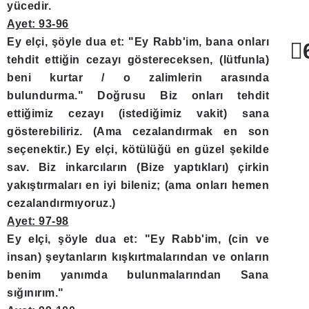
yücedir.
Ayet: 93-96
Ey elçi, şöyle dua et: "Ey Rabb'im, bana onları
tehdit ettiğin cezayı göstereceksen, (lütfunla)
beni kurtar / o zalimlerin arasında
bulundurma." Doğrusu Biz onları tehdit
ettiğimiz cezayı (istediğimiz vakit) sana
gösterebiliriz. (Ama cezalandırmak en son
seçenektir.) Ey elçi, kötülüğü en güzel şekilde
sav. Biz inkarcıların (Bize yaptıkları) çirkin
yakıştırmaları en iyi bileniz; (ama onları hemen
cezalandırmıyoruz.)
Ayet: 97-98
Ey elçi, şöyle dua et: "Ey Rabb'im, (cin ve
insan) şeytanların kışkırtmalarından ve onların
benim yanımda bulunmalarından Sana
sığınırım."