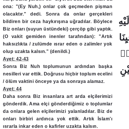
ona: "(Ey Nuh,) onlar çok geçmeden pişman
olacaktır." dedi. Sonra da onlar gerçekleri
bildiren bir ceza haykırışına uğradılar. Böylece
Biz onları (suyun üstündeki) çerçöp gibi yaptık.
(O vakit gemiden inenler tarafından): "Artık
haksızlıkta / zulümde ısrar eden o zalimler yok
olup uzakta kalsın." (denildi.)
Ayet: 42-43
Sonra Biz Nuh toplumunun ardından başka
nesilleri var ettik. Doğrusu hiçbir toplum ecelini
/ ölüm vaktini önceye ya da sonraya alamaz.
Ayet: 44
Daha sonra Biz insanlara art arda elçilerimizi
gönderdik. Ama elçi gönderdiğimiz o toplumlar
da onlara gelen elçilerimizi yalanladılar. Biz de
onları birbiri ardınca yok ettik. Artık İslam'ı
ısrarla inkar eden o kafirler uzakta kalsın.