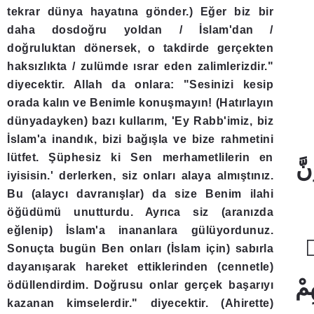
tekrar dünya hayatına gönder.) Eğer biz bir
daha dosdoğru yoldan / İslam'dan /
doğruluktan dönersek, o takdirde gerçekten
haksızlıkta / zulümde ısrar eden zalimlerizdir."
diyecektir. Allah da onlara: "Sesinizi kesip
orada kalın ve Benimle konuşmayın! (Hatırlayın
dünyadayken) bazı kullarım, 'Ey Rabb'imiz, biz
İslam'a inandık, bizi bağışla ve bize rahmetini
lütfet. Şüphesiz ki Sen merhametlilerin en
iyisisin.' derlerken, siz onları alaya almıştınız.
Bu (alaycı davranışlar) da size Benim ilahi
öğüdümü unutturdu. Ayrıca siz (aranızda
eğlenip) İslam'a inananlara gülüyordunuz.
Sonuçta bugün Ben onları (İslam için) sabırla
dayanışarak hareket ettiklerinden (cennetle)
ödüllendirdim. Doğrusu onlar gerçek başarıyı
kazanan kimselerdir." diyecektir. (Ahirette)