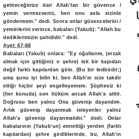
getireceğinize dair Allah'tan bir güvence /
yemin vermezseniz, ben onu asla sizinle
göndermem." dedi. Sonra onlar güvencelerini /
yeminlerini verince, babaları (Yakub): "Allah bu
dediklerimizin şahididir." dedi.
Ayet: 67-68
Babaları (Yakub) onlara: "Ey oğullarım, (erzak
almak için gittiğiniz o şehre) tek bir kapıdan
değil farklı kapılardan girin. (Bu bir tedbirdir;)
ama şunu iyi bilin ki, ben Allah'ın size takdir
ettiği hiçbir şeyi engelleyemem. Şüphesiz ki
(her konuda) son hüküm ancak Allah'a aittir.
Doğrusu ben yalnız Ona güvenip dayandım.
Artık güvenip dayanmak isteyenler yalnız
Allah'a güvenip dayanmalıdır." dedi. Onlar
babalarının (Yakub'un) emrettiği yerden (farklı
kapılardan) şehre girdiklerinde, bu, Allah'ın