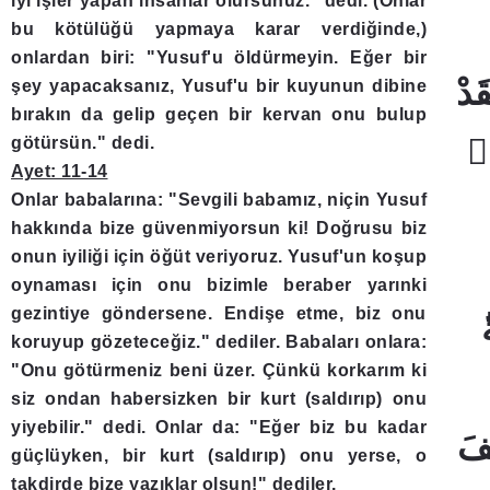
iyi işler yapan insanlar olursunuz." dedi. (Onlar
bu kötülüğü yapmaya karar verdiğinde,)
onlardan biri: "Yusuf'u öldürmeyin. Eğer bir
şey yapacaksanız, Yusuf'u bir kuyunun dibine
bırakın da gelip geçen bir kervan onu bulup
götürsün." dedi.
Ayet: 11-14
Onlar babalarına: "Sevgili babamız, niçin Yusuf
hakkında bize güvenmiyorsun ki! Doğrusu biz
onun iyiliği için öğüt veriyoruz. Yusuf'un koşup
oynaması için onu bizimle beraber yarınki
gezintiye göndersene. Endişe etme, biz onu
koruyup gözeteceğiz." dediler. Babaları onlara:
"Onu götürmeniz beni üzer. Çünkü korkarım ki
siz ondan habersizken bir kurt (saldırıp) onu
yiyebilir." dedi. Onlar da: "Eğer biz bu kadar
güçlüyken, bir kurt (saldırıp) onu yerse, o
takdirde bize yazıklar olsun!" dediler.