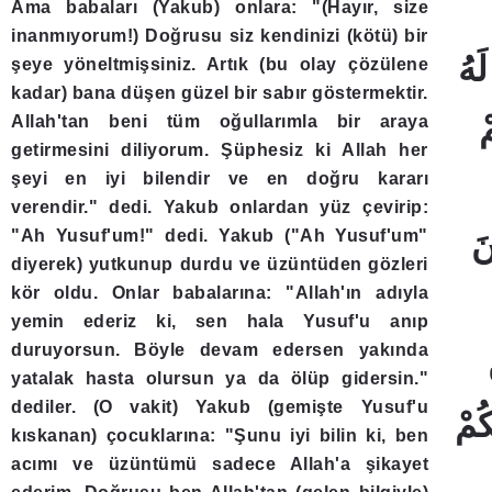
Ama babaları (Yakub) onlara: "(Hayır, size
inanmıyorum!) Doğrusu siz kendinizi (kötü) bir
şeye yöneltmişsiniz. Artık (bu olay çözülene
kadar) bana düşen güzel bir sabır göstermektir.
Allah'tan beni tüm oğullarımla bir araya
getirmesini diliyorum. Şüphesiz ki Allah her
şeyi en iyi bilendir ve en doğru kararı
verendir." dedi. Yakub onlardan yüz çevirip:
"Ah Yusuf'um!" dedi. Yakub ("Ah Yusuf'um"
diyerek) yutkunup durdu ve üzüntüden gözleri
kör oldu. Onlar babalarına: "Allah'ın adıyla
yemin ederiz ki, sen hala Yusuf'u anıp
duruyorsun. Böyle devam edersen yakında
yatalak hasta olursun ya da ölüp gidersin."
dediler. (O vakit) Yakub (gemişte Yusuf'u
kıskanan) çocuklarına: "Şunu iyi bilin ki, ben
acımı ve üzüntümü sadece Allah'a şikayet