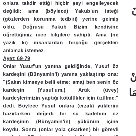
onlara takdir ettiği hiçbir şeyi engelleyecek
değildi; ama (böylece) Yakub'un isteği
(gözlerden korunma tedbiri) yerine gelmiş
oldu. Doğrusu Yakub Bizim kendisine
öğrettiğimiz nice bilgilere sahipti. Ama (ne
yazık ki) insanlardan birçoğu gerçekleri
anlamak istemez.
Ayet: 69-79
Onlar Yusuf'un yanına geldiğinde, Yusuf öz
kardeşini (Bünyamin'i) yanına yaklaştırıp ona:
"(Sakın kimseye belli etme; ama) ben senin öz
kardeşin (Yusuf'um.) Artık (üvey)
kardeşlerimizin yaptığı kötülükler için üzülme."
dedi. Böylece Yusuf onlara (erzak) yüklerini
hazırlarken değerli bir su kadehini öz
kardeşinin (Bünyamin'in) yükünün içine
koydu. Sonra (onlar yola çıkarken) bir görevli