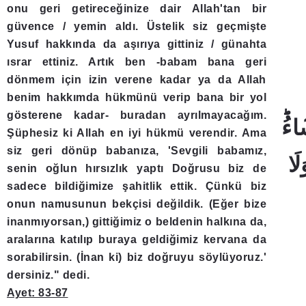
onu geri getireceğinize dair Allah'tan bir
güvence / yemin aldı. Üstelik siz geçmişte
Yusuf hakkında da aşırıya gittiniz / günahta
ısrar ettiniz. Artık ben -babam bana geri
dönmem için izin verene kadar ya da Allah
benim hakkımda hükmünü verip bana bir yol
gösterene kadar- buradan ayrılmayacağım.
Şüphesiz ki Allah en iyi hükmü verendir. Ama
siz geri dönüp babanıza, 'Sevgili babamız,
senin oğlun hırsızlık yaptı Doğrusu biz de
sadece bildiğimize şahitlik ettik. Çünkü biz
onun namusunun bekçisi değildik. (Eğer bize
inanmıyorsan,) gittiğimiz o beldenin halkına da,
aralarına katılıp buraya geldiğimiz kervana da
sorabilirsin. (İnan ki) biz doğruyu söylüyoruz.'
dersiniz." dedi.
Ayet: 83-87