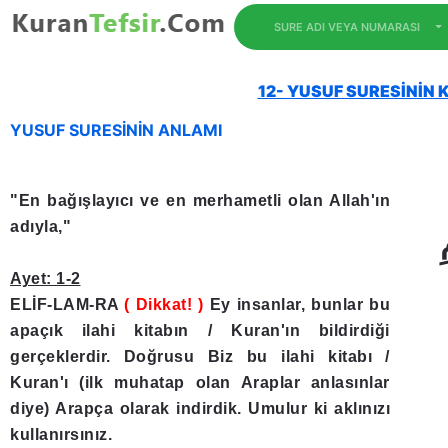
SURE ADI VEYA NUMARASI
12- YUSUF SURESİNİN K
YUSUF SURESİNİN ANLAMI
"En bağışlayıcı ve en merhametli olan Allah'ın
adıyla,"
Ayet: 1-2
ELİF-LAM-RA
( Dikkat! )
Ey insanlar, bunlar bu
apaçık ilahi kitabın / Kuran'ın bildirdiği
gerçeklerdir. Doğrusu Biz bu ilahi kitabı /
Kuran'ı (ilk muhatap olan Araplar anlasınlar
diye) Arapça olarak indirdik. Umulur ki aklınızı
kullanırsınız.