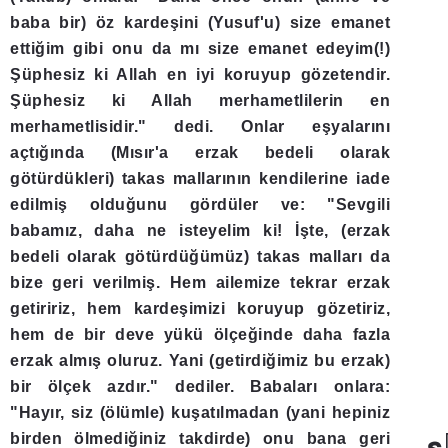
baba bir) öz kardeşini (Yusuf'u) size emanet
ettiğim gibi onu da mı size emanet edeyim(!)
Şüphesiz ki Allah en iyi koruyup gözetendir.
Şüphesiz ki Allah merhametlilerin en
merhametlisidir." dedi. Onlar eşyalarını
açtığında (Mısır'a erzak bedeli olarak
götürdükleri) takas mallarının kendilerine iade
edilmiş olduğunu gördüler ve: "Sevgili
babamız, daha ne isteyelim ki! İşte, (erzak
bedeli olarak götürdüğümüz) takas malları da
bize geri verilmiş. Hem ailemize tekrar erzak
getiririz, hem kardeşimizi koruyup gözetiriz,
hem de bir deve yükü ölçeğinde daha fazla
erzak almış oluruz. Yani (getirdiğimiz bu erzak)
bir ölçek azdır." dediler. Babaları onlara:
"Hayır, siz (ölümle) kuşatılmadan (yani hepiniz
birden ölmediğiniz takdirde) onu bana geri