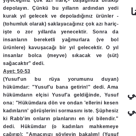
yiyeceğiniz çok azı hariç- başağında bırakıp
depolayın. Çünkü bu yılların ardından yedi
kurak yıl gelecek ve depoladığınız ürünler -
(tohumluk olarak) saklayacağınız çok azı hariç-
işte o zor yıllarda yenecektir. Sonra da
insanların bereketli yağmurlara (ve bol
ürünlere) kavuşacağı bir yıl gelecektir. O yıl
insanlar bolca (meyve) sıkacak ve (süt)
sağacaktır" dedi.
Ayet: 50-53
(Yusuf'un bu rüya yorumunu duyan)
hükümdar: "Yusuf'u bana getirin!" dedi. Ama
hükümdarın elçisi Yusuf'a geldiğinde, Yusuf
ona: "Hükümdara dön ve ondan 'ellerini kesen
kadınların' görüşlerini sormasını iste. Şüphesiz
ki Rabb'im onların planlarını en iyi bilendir."
dedi. Hükümdar (o kadınları mahkemeye
çağırıp): "Amacınızı söyleyin bakalım! (Yusuf