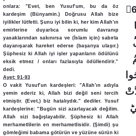
onlara: "Evet, ben Yusuf'um, bu da öz
kardeşim (Bünyamin.) Doğrusu Allah bize
iyilikler lütfetti. Şunu iyi bilin ki, her kim Allah'ın
emirlerine duyarlıca sorumlu davranıp
yasaklarından sakınırsa ve (İslam için) sabırla
dayanışarak hareket ederse (başarıya ulaşır.)
Şüphesiz ki Allah iyi işler yapanların ödülünü
eksik etmez / onları fazlasıyla ödüllendirir."
dedi.
Ayet: 91-93
O vakit Yusuf'un kardeşleri: "Allah'ın adıyla
yemin ederiz ki, Allah bizi değil seni tercih
etmiştir. (Evet,) biz hatalıydık." dediler. Yusuf
kardeşlerine: "Bugün sizi azarlayacak değilim.
Allah sizi bağışlayabilir. Şüphesiz ki Allah
merhametlilerin en merhametlisidir. (Şimdi) şu
gömleğimi babama götürün ve yüzüne sürün ki