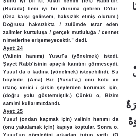
Şunu iyi bil ki, Allah benim (tek) Rabb'dir.
(Burada) beni iyi bir duruma getiren O'dur.
(Ona karşı gelirsem, haksızlık etmiş olurum.)
Doğrusu haksızlıkta / zulümde ısrar eden
zalimler kurtuluşa / gerçek mutluluğa / cennet
nimetlerine erişemeyecektir." dedi.
Ayet: 24
(Valinin hanımı) Yusuf'a (yönelmek) istedi.
Şayet Rabb'isinin apaçık kanıtını görmeseydi,
Yusuf da o kadına (yönelmek) isteyebilirdi. Bu
böyledir. (Ama) Biz (Yusuf'a,) onu kötü ve
utanç verici / çirkin şeylerden korumak için,
(doğru yolu göstermiştik.) Çünkü o, Bizim
samimi kullarımızdandı.
Ayet: 25
Yusuf (ondan kaçmak için) valinin hanımı da
(onu yakalamak için) kapıya koştular. Sonra o,
Yusuf'un gömleğini arkadan tutup yırttı. (O