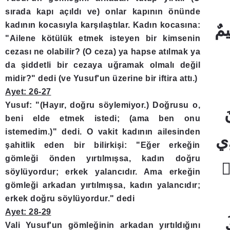
sırada kapı açıldı ve) onlar kapının önünde
kadının kocasıyla karşılaştılar. Kadın kocasına:
"Ailene kötülük etmek isteyen bir kimsenin
cezası ne olabilir? (O ceza) ya hapse atılmak ya
da şiddetli bir cezaya uğramak olmalı değil
midir?" dedi (ve Yusuf'un üzerine bir iftira attı.)
Ayet: 26-27
Yusuf: "(Hayır, doğru söylemiyor.) Doğrusu o,
beni elde etmek istedi; (ama ben onu
istemedim.)" dedi. O vakit kadının ailesinden
şahitlik eden bir bilirkişi: "Eğer erkeğin
gömleği önden yırtılmışsa, kadın doğru
söylüyordur; erkek yalancıdır. Ama erkeğin
gömleği arkadan yırtılmışsa, kadın yalancıdır;
erkek doğru söylüyordur." dedi
Ayet: 28-29
Vali Yusuf'un gömleğinin arkadan yırtıldığını