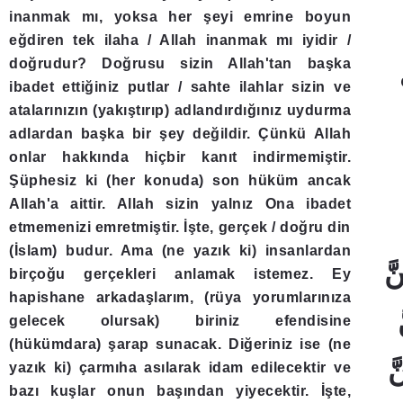
inanmak mı, yoksa her şeyi emrine boyun
eğdiren tek ilaha / Allah inanmak mı iyidir /
doğrudur? Doğrusu sizin Allah'tan başka
ibadet ettiğiniz putlar / sahte ilahlar sizin ve
atalarınızın (yakıştırıp) adlandırdığınız uydurma
adlardan başka bir şey değildir. Çünkü Allah
onlar hakkında hiçbir kanıt indirmemiştir.
Şüphesiz ki (her konuda) son hüküm ancak
Allah'a aittir. Allah sizin yalnız Ona ibadet
etmemenizi emretmiştir. İşte, gerçek / doğru din
(İslam) budur. Ama (ne yazık ki) insanlardan
birçoğu gerçekleri anlamak istemez. Ey
hapishane arkadaşlarım, (rüya yorumlarınıza
gelecek olursak) biriniz efendisine
(hükümdara) şarap sunacak. Diğeriniz ise (ne
yazık ki) çarmıha asılarak idam edilecektir ve
bazı kuşlar onun başından yiyecektir. İşte,