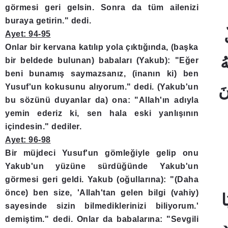
görmesi geri gelsin. Sonra da tüm ailenizi
buraya getirin." dedi.
Ayet: 94-95
Onlar bir kervana katılıp yola çıktığında, (başka
bir beldede bulunan) babaları (Yakub): "Eğer
beni bunamış saymazsanız, (inanın ki) ben
Yusuf'un kokusunu alıyorum." dedi. (Yakub'un
bu sözünü duyanlar da) ona: "Allah'ın adıyla
yemin ederiz ki, sen hala eski yanlışının
içindesin." dediler.
Ayet: 96-98
Bir müjdeci Yusuf'un gömleğiyle gelip onu
Yakub'un yüzüne sürdüğünde Yakub'un
görmesi geri geldi. Yakub (oğullarına): "(Daha
önce) ben size, 'Allah'tan gelen bilgi (vahiy)
sayesinde sizin bilmediklerinizi biliyorum.'
demiştim." dedi. Onlar da babalarına: "Sevgili