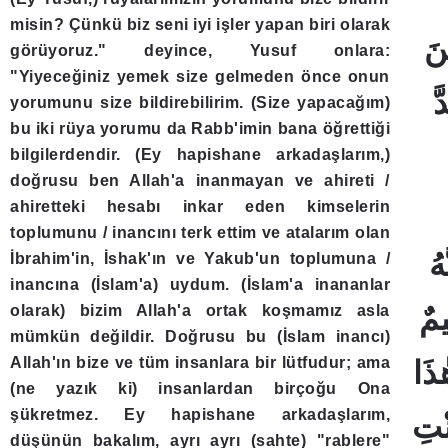
misin? Çünkü biz seni iyi işler yapan biri olarak
görüyoruz." deyince, Yusuf onlara:
"Yiyeceğiniz yemek size gelmeden önce onun
yorumunu size bildirebilirim. (Size yapacağım)
bu iki rüya yorumu da Rabb'imin bana öğrettiği
bilgilerdendir. (Ey hapishane arkadaşlarım,)
doğrusu ben Allah'a inanmayan ve ahireti /
ahiretteki hesabı inkar eden kimselerin
toplumunu / inancını terk ettim ve atalarım olan
İbrahim'in, İshak'ın ve Yakub'un toplumuna /
inancına (İslam'a) uydum. (İslam'a inananlar
olarak) bizim Allah'a ortak koşmamız asla
mümkün değildir. Doğrusu bu (İslam inancı)
Allah'ın bize ve tüm insanlara bir lütfudur; ama
(ne yazık ki) insanlardan birçoğu Ona
şükretmez. Ey hapishane arkadaşlarım,
düşünün bakalım, ayrı ayrı (sahte) "rablere"