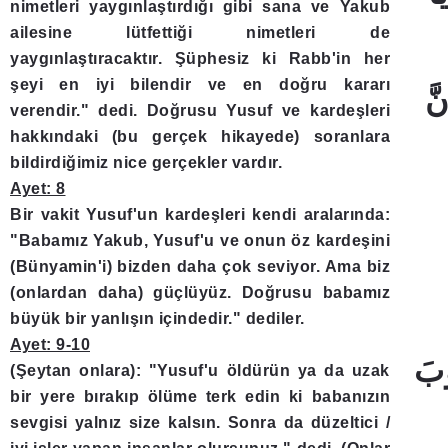
nimetleri yaygınlaştırdığı gibi sana ve Yakub
ailesine lütfettiği nimetleri de
yaygınlaştıracaktır. Şüphesiz ki Rabb'in her
şeyi en iyi bilendir ve en doğru kararı
verendir." dedi. Doğrusu Yusuf ve kardeşleri
hakkındaki (bu gerçek hikayede) soranlara
bildirdiğimiz nice gerçekler vardır.
Ayet: 8
Bir vakit Yusuf'un kardeşleri kendi aralarında:
"Babamız Yakub, Yusuf'u ve onun öz kardeşini
(Bünyamin'i) bizden daha çok seviyor. Ama biz
(onlardan daha) güçlüyüz. Doğrusu babamız
büyük bir yanlışın içindedir." dediler.
Ayet: 9-10
(Şeytan onlara): "Yusuf'u öldürün ya da uzak
bir yere bırakıp ölüme terk edin ki babanızın
sevgisi yalnız size kalsın. Sonra da düzeltici /