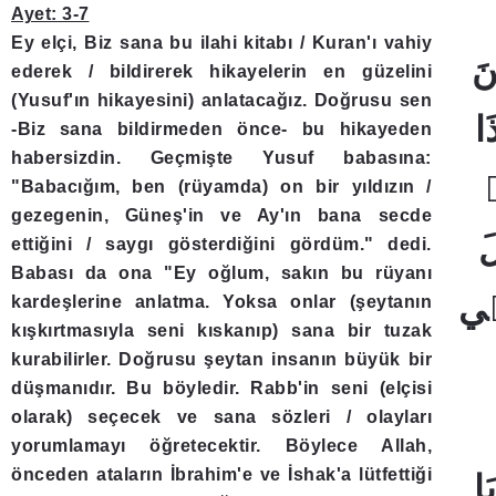
Ayet: 3-7
Ey elçi, Biz sana bu ilahi kitabı / Kuran'ı vahiy
ederek / bildirerek hikayelerin en güzelini
(Yusuf'ın hikayesini) anlatacağız. Doğrusu sen
-Biz sana bildirmeden önce- bu hikayeden
habersizdin. Geçmişte Yusuf babasına:
"Babacığım, ben (rüyamda) on bir yıldızın /
gezegenin, Güneş'in ve Ay'ın bana secde
ettiğini / saygı gösterdiğini gördüm." dedi.
Babası da ona "Ey oğlum, sakın bu rüyanı
kardeşlerine anlatma. Yoksa onlar (şeytanın
kışkırtmasıyla seni kıskanıp) sana bir tuzak
kurabilirler. Doğrusu şeytan insanın büyük bir
düşmanıdır. Bu böyledir. Rabb'in seni (elçisi
olarak) seçecek ve sana sözleri / olayları
yorumlamayı öğretecektir. Böylece Allah,
önceden ataların İbrahim'e ve İshak'a lütfettiği