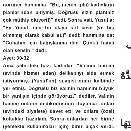
görünce hanımına: "Bu, (senin gibi) kadınların
planlarından biriymiş. Doğrusu sizin planınız
çok müthiş oluyor(!)" dedi. Sonra vali, Yusuf'a:
"Ey Yusuf, sen bu olaya sırt çevir (ve hiç
olmamış olarak kabul et.)" dedi; hanımına da:
"Günahın için bağışlanma dile. Çünkü hatalı
olan sensin." dedi.
Ayet: 30-32
Ama şehirdeki bazı kadınlar: "Valinin hanımı
(evinde hizmet eden) delikanlıyı elde etmek
istiyormuş. (Yusuf'un) sevgisi onun kalbinde
yer etmiş. Doğrusu biz valinin hanımını büyük
bir yanlışın içinde görüyoruz." dediler. Valinin
hanımı onların dedikodusunu duyunca, onları
(evindeki ziyafete) davet etti ve onlara (özel)
koltuklar hazırladı. Sonra onlardan her birine
(yemekte kullanmaları için) birer bıçak verdi.