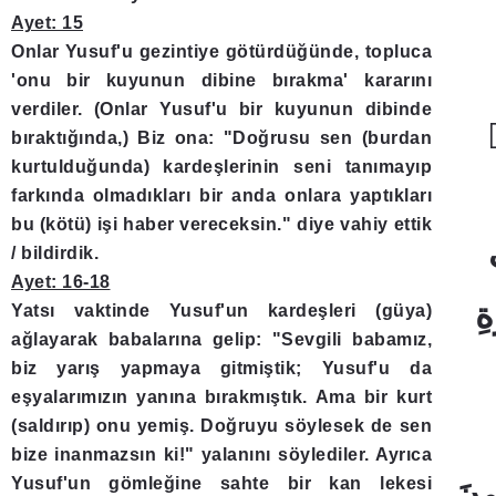
Ayet: 15
Onlar Yusuf'u gezintiye götürdüğünde, topluca
'onu bir kuyunun dibine bırakma' kararını
verdiler. (Onlar Yusuf'u bir kuyunun dibinde
bıraktığında,) Biz ona: "Doğrusu sen (burdan
kurtulduğunda) kardeşlerinin seni tanımayıp
farkında olmadıkları bir anda onlara yaptıkları
bu (kötü) işi haber vereceksin." diye vahiy ettik
/ bildirdik.
Ayet: 16-18
Yatsı vaktinde Yusuf'un kardeşleri (güya)
ağlayarak babalarına gelip: "Sevgili babamız,
biz yarış yapmaya gitmiştik; Yusuf'u da
eşyalarımızın yanına bırakmıştık. Ama bir kurt
(saldırıp) onu yemiş. Doğruyu söylesek de sen
bize inanmazsın ki!" yalanını söylediler. Ayrıca
Yusuf'un gömleğine sahte bir kan lekesi