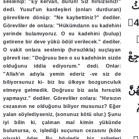
seslenip: "Ey kervan, durun! Siz hırsızsınız!"
dedi. Yusuf'un kardeşleri (onları durduran)
görevlilere dönüp: "Ne kaybettiniz?" dediler.
Görevliler de onlara: "Hükümdarın su kadehini
yerinde bulamıyoruz. O su kadehini (bulup)
getirene bir deve yükü ödül verilecek." dediler.
O vakit onlara seslenip (hırsızlıkla) suçlayan
görevli ise: "Doğrusu ben o su kadehinin sizde
olduğunu iddia ediyorum." dedi. Onlar:
"Allah'ın adıyla yemin ederiz -ve siz de
biliyorsunuz ki- biz bu ülkeye bozgunculuk
etmeye gelmedik. Doğrusu biz asla hırsızlık
yapmayız." dediler. Görevliler onlara: "Hırsızın
cezasının ne olduğunu biliyor musunuz? Eğer
yalan söylediyseniz, (sonunuz kötü olur.) Şunu
iyi bilin ki, çalınan mal kimin yükünde
bulunursa, o, işlediği suçunun cezasını (köle
olarak) öder. Bu böyledir, biz zalimleri