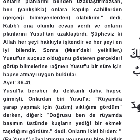
onların planlarını benden uzaklaştırmazsan,
ben (yanlışlıkla) onlara kapılıp cahillerden
(gerçeği bilmeyenlerden) olabilirim." dedi.
Rabb'i ona olumlu cevap verdi ve onların
planlarını Yusuf'tan uzaklaştırdı. Şüphesiz ki
Allah her şeyi hakkıyla işitendir ve her şeyi en
iyi bilendir. Sonra (Mısır'daki yetkililer,)
Yusuf'un suçsuz olduğunu gösteren gerçekleri
görüp bilmelerine rağmen Yusuf'u bir süre için
hapse atmayı uygun buldular.
Ayet: 36-41
Yusuf'la beraber iki delikanlı daha hapse
girmişti. Onlardan biri Yusuf'a: "Rüyamda
şarap yapmak için (üzüm) sıktığımı gördüm"
derken, diğeri: "Doğrusu ben de rüyamda
başımın üstünde kuşların yediği bir ekmek
taşıdığımı gördüm." dedi. Onların ikisi birden: "
(Ey Yusuf,) rüyalarımızın yorumunu bize bildirir