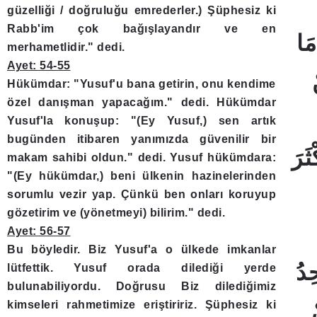
güzelliği / doğruluğu emrederler.) Şüphesiz ki
Rabb'im çok bağışlayandır ve en
merhametlidir." dedi.
Ayet: 54-55
Hükümdar: "Yusuf'u bana getirin, onu kendime
özel danışman yapacağım." dedi. Hükümdar
Yusuf'la konuşup: "(Ey Yusuf,) sen artık
bugünden itibaren yanımızda güvenilir bir
makam sahibi oldun." dedi. Yusuf hükümdara:
"(Ey hükümdar,) beni ülkenin hazinelerinden
sorumlu vezir yap. Çünkü ben onları koruyup
gözetirim ve (yönetmeyi) bilirim." dedi.
Ayet: 56-57
Bu böyledir. Biz Yusuf'a o ülkede imkanlar
lütfettik. Yusuf orada dilediği yerde
bulunabiliyordu. Doğrusu Biz dilediğimiz
kimseleri rahmetimize eriştiririz. Şüphesiz ki