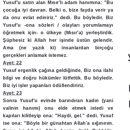
Yusuf'u satın alan Mısır'lı adam hanımına: "Bu
çocuğa iyi davran. Belki o, bize fayda verir ya
da onu evlat ediniriz." dedi. Bu böyledir. Biz
Yusuf'u -ona sözleri / olayları yorumlamayı
öğretmek için- o ülkeye (Mısır'a) yerleştirdik.
Şüphesiz ki Allah her işinde üstün gelendir.
Ama (ne yazık ki) insanlardan birçoğu
gerçekleri anlamak istemez.
Ayet: 22
Yusuf ergenlik çağına geldiğinde, Biz ona ilahi
bilgi ve doğru hükümler lütfettik. Bu böyledir.
Biz iyi işler yapanları ödüllendiririz.
Ayet: 23
Sonra Yusuf'u evinde barındıran kadın (yani
valinin hanımı) onu elde etmek istedi ve
kapıları kilitleyip ona: "Haydi, gel." dedi. Yusuf
ise ona: "Böyle bir günahtan Allah'a sığınırım.