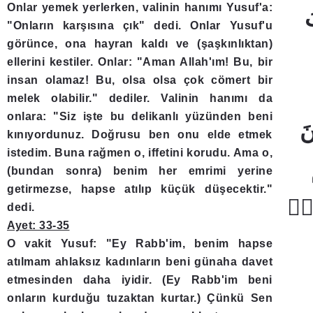
Onlar yemek yerlerken, valinin hanımı Yusuf'a:
"Onların karşısına çık" dedi. Onlar Yusuf'u
görünce, ona hayran kaldı ve (şaşkınlıktan)
ellerini kestiler. Onlar: "Aman Allah'ım! Bu, bir
insan olamaz! Bu, olsa olsa çok cömert bir
melek olabilir." dediler. Valinin hanımı da
onlara: "Siz işte bu delikanlı yüzünden beni
kınıyordunuz. Doğrusu ben onu elde etmek
istedim. Buna rağmen o, iffetini korudu. Ama o,
(bundan sonra) benim her emrimi yerine
getirmezse, hapse atılıp küçük düşecektir."
dedi.
Ayet: 33-35
O vakit Yusuf: "Ey Rabb'im, benim hapse
atılmam ahlaksız kadınların beni günaha davet
etmesinden daha iyidir. (Ey Rabb'im beni
onların kurduğu tuzaktan kurtar.) Çünkü Sen