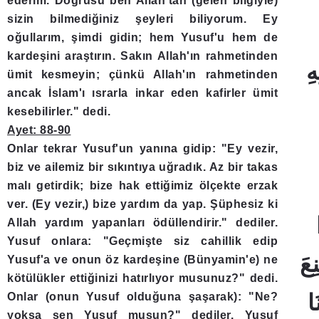
ederim. Doğrusu ben Allah'tan (gelen bilgiyle)
sizin bilmediğiniz şeyleri biliyorum. Ey
oğullarım, şimdi gidin; hem Yusuf'u hem de
kardeşini araştırın. Sakın Allah'ın rahmetinden
ümit kesmeyin; çünkü Allah'ın rahmetinden
ancak İslam'ı ısrarla inkar eden kafirler ümit
kesebilirler." dedi.
Ayet: 88-90
Onlar tekrar Yusuf'un yanına gidip: "Ey vezir,
biz ve ailemiz bir sıkıntıya uğradık. Az bir takas
malı getirdik; bize hak ettiğimiz ölçekte erzak
ver. (Ey vezir,) bize yardım da yap. Şüphesiz ki
Allah yardım yapanları ödüllendirir." dediler.
Yusuf onlara: "Geçmişte siz cahillik edip
Yusuf'a ve onun öz kardeşine (Bünyamin'e) ne
kötülükler ettiğinizi hatırlıyor musunuz?" dedi.
Onlar (onun Yusuf olduğuna şaşarak): "Ne?
yoksa sen Yusuf musun?" dediler. Yusuf