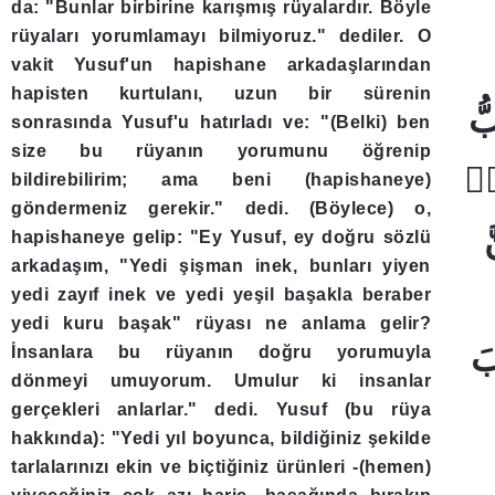
da: "Bunlar birbirine karışmış rüyalardır. Böyle
rüyaları yorumlamayı bilmiyoruz." dediler. O
vakit Yusuf'un hapishane arkadaşlarından
hapisten kurtulanı, uzun bir sürenin
sonrasında Yusuf'u hatırladı ve: "(Belki) ben
size bu rüyanın yorumunu öğrenip
bildirebilirim; ama beni (hapishaneye)
göndermeniz gerekir." dedi. (Böylece) o,
hapishaneye gelip: "Ey Yusuf, ey doğru sözlü
arkadaşım, "Yedi şişman inek, bunları yiyen
yedi zayıf inek ve yedi yeşil başakla beraber
yedi kuru başak" rüyası ne anlama gelir?
İnsanlara bu rüyanın doğru yorumuyla
dönmeyi umuyorum. Umulur ki insanlar
gerçekleri anlarlar." dedi. Yusuf (bu rüya
hakkında): "Yedi yıl boyunca, bildiğiniz şekilde
tarlalarınızı ekin ve biçtiğiniz ürünleri -(hemen)