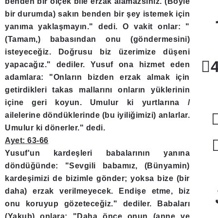
benden bir ölçek bile erzak alamazsınız. (Böyle
bir durumda) sakın benden bir şey istemek için
yanıma yaklaşmayın." dedi. O vakit onlar: "
(Tamam,) babasından onu (göndermesini)
isteyeceğiz. Doğrusu biz üzerimize düşeni
yapacağız." dediler. Yusuf ona hizmet eden
adamlara: "Onların bizden erzak almak için
getirdikleri takas mallarını onların yüklerinin
içine geri koyun. Umulur ki yurtlarına /
ailelerine döndüklerinde (bu iyiliğimizi) anlarlar.
Umulur ki dönerler." dedi.
Ayet: 63-66
Yusuf'un kardeşleri babalarının yanına
döndüğünde: "Sevgili babamız, (Bünyamin)
kardeşimizi de bizimle gönder; yoksa bize (bir
daha) erzak verilmeyecek. Endişe etme, biz
onu koruyup gözeteceğiz." dediler. Babaları
(Yakub) onlara: "Daha önce onun (anne ve