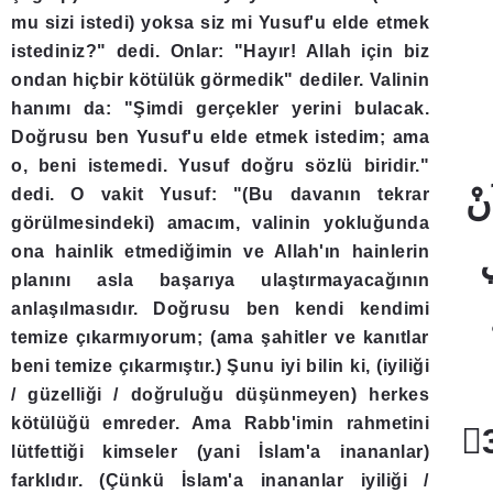
mu sizi istedi) yoksa siz mi Yusuf'u elde etmek
istediniz?" dedi. Onlar: "Hayır! Allah için biz
ondan hiçbir kötülük görmedik" dediler. Valinin
hanımı da: "Şimdi gerçekler yerini bulacak.
Doğrusu ben Yusuf'u elde etmek istedim; ama
o, beni istemedi. Yusuf doğru sözlü biridir."
dedi. O vakit Yusuf: "(Bu davanın tekrar
görülmesindeki) amacım, valinin yokluğunda
ona hainlik etmediğimin ve Allah'ın hainlerin
planını asla başarıya ulaştırmayacağının
anlaşılmasıdır. Doğrusu ben kendi kendimi
temize çıkarmıyorum; (ama şahitler ve kanıtlar
beni temize çıkarmıştır.) Şunu iyi bilin ki, (iyiliği
/ güzelliği / doğruluğu düşünmeyen) herkes
kötülüğü emreder. Ama Rabb'imin rahmetini
lütfettiği kimseler (yani İslam'a inananlar)
farklıdır. (Çünkü İslam'a inananlar iyiliği /